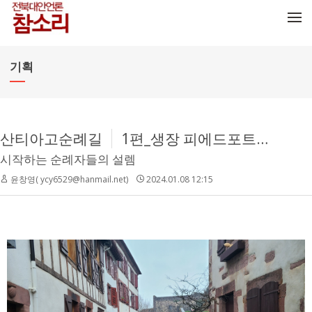
메뉴 건너뛰기
기획
산티아고순례길
1편_생장 피에드포트와 발카로스
시작하는 순례자들의 설렘
윤창영( ycy6529@hanmail.net)
2024.01.08 12:15