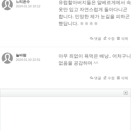
느티은수
유럽할아버지들은 알베르게에서 속
2024.01.10 10:12
옷만 입고 자연스럽게 돌아다니곤
합니다. 민망한 제가 눈길을 피하곤
했답니다. ㅎㅎㅎㅎ
댓글
수정
삭제
늘바람
아무 죄없이 욕먹은 배낭.. 어처구니
2024.01.10 22:51
없음을 공감하며 ^^
댓글
수정
삭제