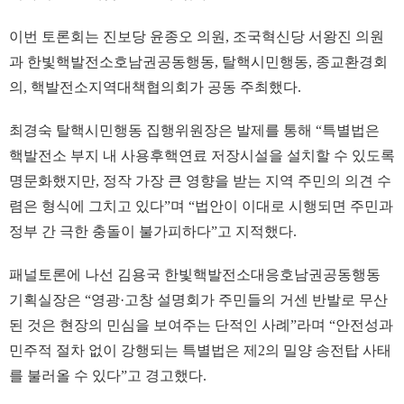
이번 토론회는 진보당 윤종오 의원, 조국혁신당 서왕진 의원
과 한빛핵발전소호남권공동행동, 탈핵시민행동, 종교환경회
의, 핵발전소지역대책협의회가 공동 주최했다.
최경숙 탈핵시민행동 집행위원장은 발제를 통해 “특별법은
핵발전소 부지 내 사용후핵연료 저장시설을 설치할 수 있도록
명문화했지만, 정작 가장 큰 영향을 받는 지역 주민의 의견 수
렴은 형식에 그치고 있다”며 “법안이 이대로 시행되면 주민과
정부 간 극한 충돌이 불가피하다”고 지적했다.
패널토론에 나선 김용국 한빛핵발전소대응호남권공동행동
기획실장은 “영광·고창 설명회가 주민들의 거센 반발로 무산
된 것은 현장의 민심을 보여주는 단적인 사례”라며 “안전성과
민주적 절차 없이 강행되는 특별법은 제2의 밀양 송전탑 사태
를 불러올 수 있다”고 경고했다.