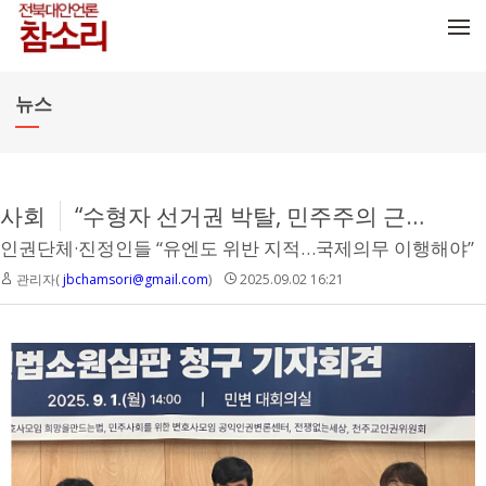
메뉴 건너뛰기
뉴스
사회
“수형자 선거권 박탈, 민주주의 근간 훼손”…헌법소원 청구 나서
인권단체·진정인들 “유엔도 위반 지적…국제의무 이행해야”
관리자(
jbchamsori@gmail.com
)
2025.09.02 16:21