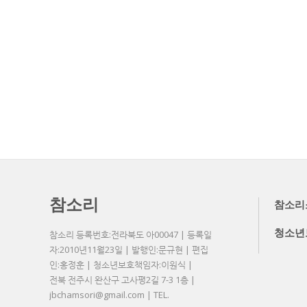
참소리
참소리
청소년
참소리 등록번호:전라북도 아00047 | 등록일
자:2010년11월23일 | 발행인:문규현 | 편집
인:홍정훈 | 청소년보호책임자:이원식 |
전북 전주시 완산구 고사평2길 7-3 1층 |
jbchamsori@gmail.com | TEL.