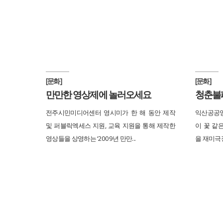
[문화]
[문화]
만만한 영상제에 놀러오세요
청춘불패
전주시민미디어센터 영시미가 한 해 동안 제작
익산공공영
및 퍼블릭엑세스 지원, 교육 지원을 통해 제작한
이 꽃 같
영상들을 상영하는 ‘2009년 만만...
을 재미극장