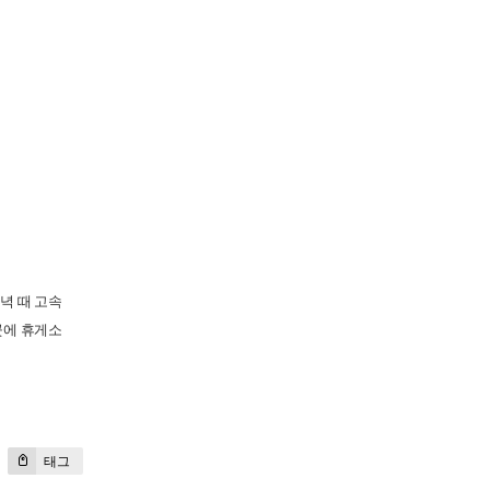
녁 때 고속
곳에 휴게소
태그