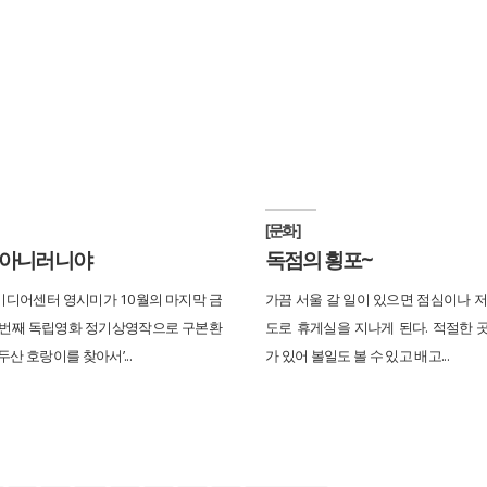
[문화]
 아니러니야
독점의 횡포~
디어센터 영시미가 10월의 마지막 금
가끔 서울 갈 일이 있으면 점심이나 저
8번째 독립영화 정기상영작으로 구본환
도로 휴게실을 지나게 된다. 적절한 
두산 호랑이를 찾아서’...
가 있어 볼일도 볼 수 있고 배고...