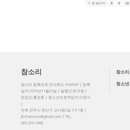
첫 페이지
8
9
10
참소리
참소리
청소년
참소리 등록번호:전라북도 아00047 | 등록
일자:2010년11월23일 | 발행인:문규현 |
편집인:홍정훈 | 청소년보호책임자:이원식
|
전북 전주시 완산구 고사평2길 7-3 1층 |
jbchamsori@gmail.com | TEL.
063.254.1968