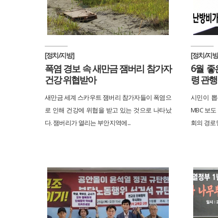
[정치/지방]
[정치/지방
폭염 경보 속 새만금 잼버리 참가자
6월 좋
건강 위협받아
령 관행
새만금 세계 스카우트 잼버리 참가자들이 폭염으
시민이 뽑은
로 인해 건강에 위협을 받고 있는 것으로 나타났
MBC 보도
다. 잼버리가 열리는 부안지역에...
회의 경로당 