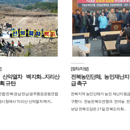
]
[정치/지방]
 산악열차 백지화…지리산
전북농민단체, 농민재난지
계획 규탄
급 촉구
합·전북·경남·전남·광주환경운동연합
전북지역 농민단체가 농민 재난지원금
원시청에서 ‘지리산 산악열차 백지...
구했다. 전농전북도연맹과 전여농 전
보당 전북도당은 21일 전북도의회...