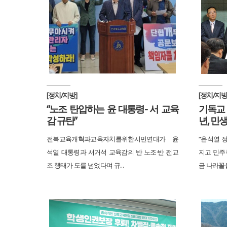
[정치/지방]
[정치/지방
“노조 탄압하는 윤 대통령- 서 교육
기독교 
감 규탄”
년, 민
전북교육개혁과교육자치를위한시민연대가 윤
“윤석열 정
석열 대통령과 서거석 교육감의 반 노조·반 전교
지고 민주
조 행태가 도를 넘었다며 규...
금 나라꼴을 