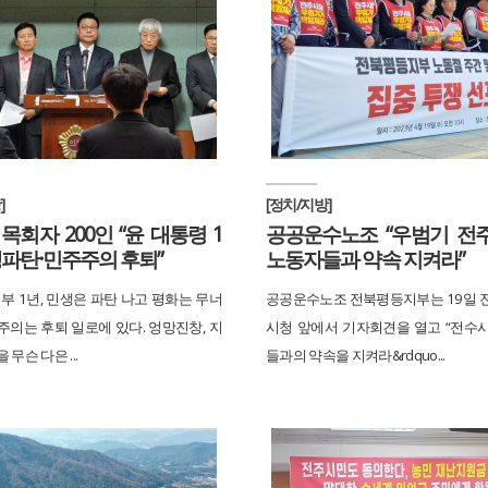
]
[정치/지방]
목회자 200인 “윤 대통령 1
공공운수노조 “우범기 전
생파탄·민주주의 후퇴”
노동자들과 약속 지켜라”
부 1년, 민생은 파탄 나고 평화는 무너
공공운수노조 전북평등지부는 19일 
주의는 후퇴 일로에 있다. 엉망진창, 지
시청 앞에서 기자회견을 열고 “전수
무슨 다은 ...
들과의 약속을 지켜라&rdquo...