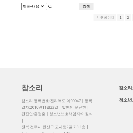
검색
첫 페이지
1
2
참소리
참소리
청소년
참소리 등록번호:전라북도 아00047 | 등록
일자:2010년11월23일 | 발행인:문규현 |
편집인:홍정훈 | 청소년보호책임자:이원식
|
전북 전주시 완산구 고사평2길 7-3 1층 |