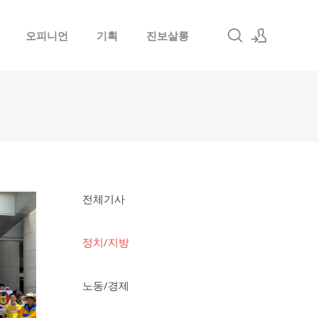
오피니언
기획
진보살롱
로그인
회원가입
전체기사
정치/지방
노동/경제