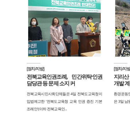
[정치/지방]
[정치/지방
전북교육인권조례, 민간위탁·인권
지리산
담당관 등 문제 소지 커
개발 
전북교육시민사회단체들은 4일 전북도교육청이
환경운동연
입법예고한 '전북도교육청 교육 인권 증진 기본
은 3일 남
조례안'(이하 전북교육인...