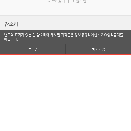
ID/PW 찾기
회원가입
|
참소리
별도의 표기가 없는 한 참소리에 게시된 저작물은 정보공유라이선스 2.0:영리금지를
따릅니다.
로그인
회원가입