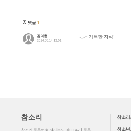
댓글
1
김여현
-_-+ 기특한 자식!
2014.03.14 12:51
참소리
참소리
청소년
참소리 등록번호:전라북도 아00047 | 등록