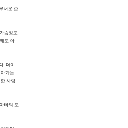
 무서운 존
 가슴정도
그래도 아
다. 더이
살아가는
 사람...
 아빠의 모