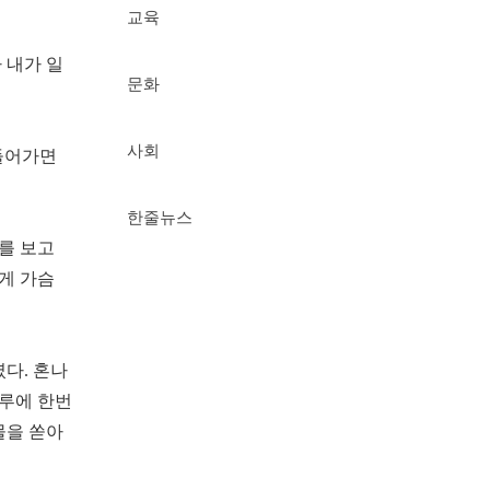
교육
 내가 일
문화
사회
 들어가면
한줄뉴스
V를 보고
게 가슴
다. 혼나
하루에 한번
물을 쏟아