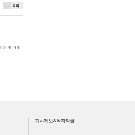
목록
수정
삭제
기사제보&독자의글