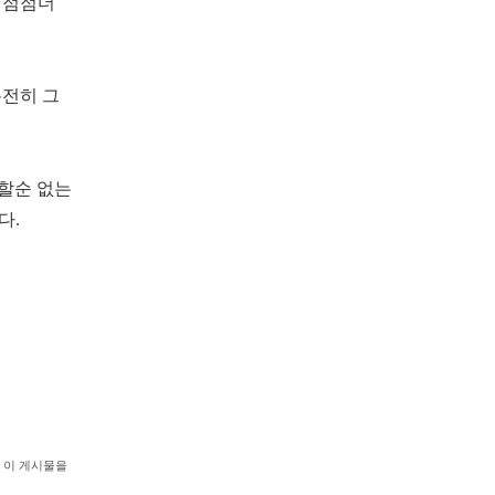
 점점더
온전히 그
해할순 없는
다.
이 게시물을