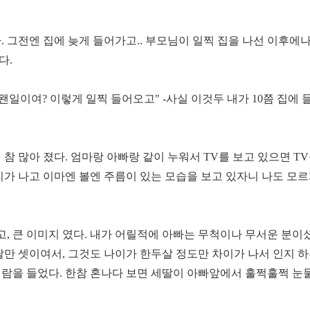
. 그전엔 집에 늦게 들어가고.. 부모님이 일찍 집을 나선 이후에나
다.
왠일이여? 이렇게 일찍 들어오고" -사실 이것두 내가 10쯤 집에
참 많아 졌다. 엄마랑 아빠랑 같이 누워서 TV를 보고 있으면 T
리가 나고 이마엔 볼엔 주름이 있는 모습을 보고 있자니 나도 모르
, 큰 이미지 였다. 내가 어릴적에 아빠는 무척이나 무서운 분이셨
딸만 셋이여서, 그것도 나이가 한두살 정도만 차이가 나서 인지 
지람을 들었다. 한참 혼나다 보면 세딸이 아빠앞에서 훌쩍훌쩍 눈