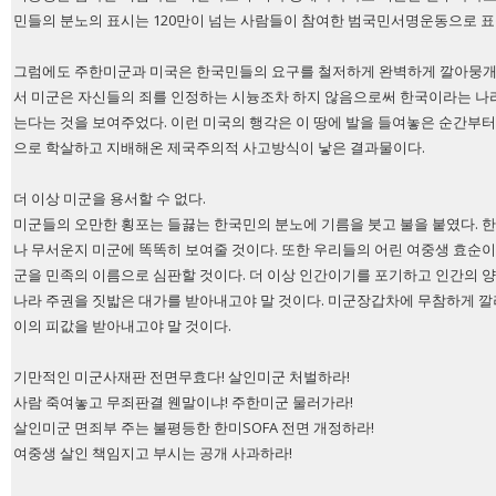
민들의 분노의 표시는 120만이 넘는 사람들이 참여한 범국민서명운동으로 
그럼에도 주한미군과 미국은 한국민들의 요구를 철저하게 완벽하게 깔아뭉개 
서 미군은 자신들의 죄를 인정하는 시늉조차 하지 않음으로써 한국이라는 나
는다는 것을 보여주었다. 이런 미국의 행각은 이 땅에 발을 들여놓은 순간부터
으로 학살하고 지배해온 제국주의적 사고방식이 낳은 결과물이다.
더 이상 미군을 용서할 수 없다.
미군들의 오만한 횡포는 들끓는 한국민의 분노에 기름을 붓고 불을 붙였다. 
나 무서운지 미군에 똑똑히 보여줄 것이다. 또한 우리들의 어린 여중생 효순이
군을 민족의 이름으로 심판할 것이다. 더 이상 인간이기를 포기하고 인간의 
나라 주권을 짓밟은 대가를 받아내고야 말 것이다. 미군장갑차에 무참하게 깔
이의 피값을 받아내고야 말 것이다.
기만적인 미군사재판 전면무효다! 살인미군 처벌하라!
사람 죽여놓고 무죄판결 웬말이냐! 주한미군 물러가라!
살인미군 면죄부 주는 불평등한 한미SOFA 전면 개정하라!
여중생 살인 책임지고 부시는 공개 사과하라!