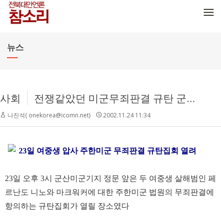
메뉴 건너뛰기
뉴스
사회
전쟁같았던 미군무죄판결 규탄 군산집회
나진석( onekorea@icomn.net)
2002.11.24 11:34
23일 여중생 압사 주한미군 무죄판결 규탄집회 열려
23일 오후 3시 군산미군기지 정문 앞은 두 여중생 살해범인 페
르난도 니노와 마크워커에 대한 주한미군 법원의 무죄판결에
항의하는 규탄집회가 열릴 장소였다