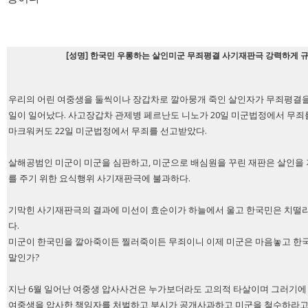
[성명] 한국민 우롱하는 살인미군 무죄평결 사기재판극 강력하게 
우리의 어린 여중생을 둘씩이나 장갑차로 깔아뭉개 죽인 살인자가 무죄평결을
일이 일어났다. 사고장갑차 관제병 페르난도 니노가 20일 미군법정에서 무죄
마크워커도 22일 미군법정에서 무죄를 선고받았다.
살해공범인 미군이 미군을 심판하고, 미군으로 배심원을 꾸린 재판은 살인을
를 주기 위한 요식행위 사기재판극에 불과하다.
기막힌 사기재판극의 결과에 미선이 효순이가 하늘에서 울고 한국민은 치떨리
다.
미군이 한국민을 깔아죽이든 찔러죽이든 무죄이니 이제 미군은 마음놓고 한
말인가?
지난 6월 일어난 여중생 압사사건은 누가보더라도 고의적 타살이며 그러기에
여중생을 압사한 책임자를 처벌하고 부시가 공개사과하고 미군을 철수하라고 