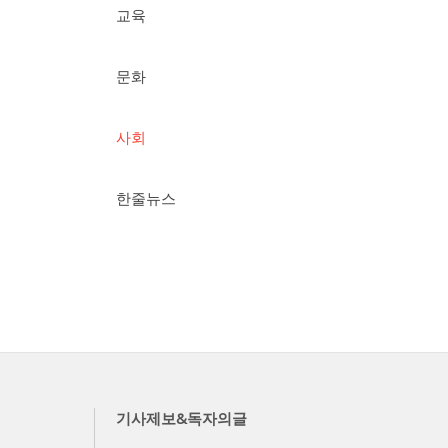
교육
문화
사회
한줄뉴스
기사제보&독자의글