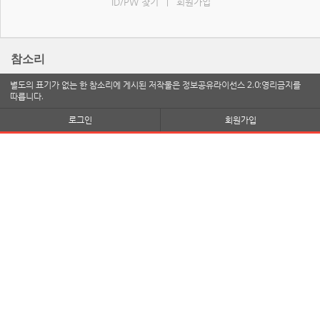
ID/PW 찾기
회원가입
|
참소리
별도의 표기가 없는 한 참소리에 게시된 저작물은 정보공유라이선스 2.0:영리금지를
따릅니다.
로그인
회원가입