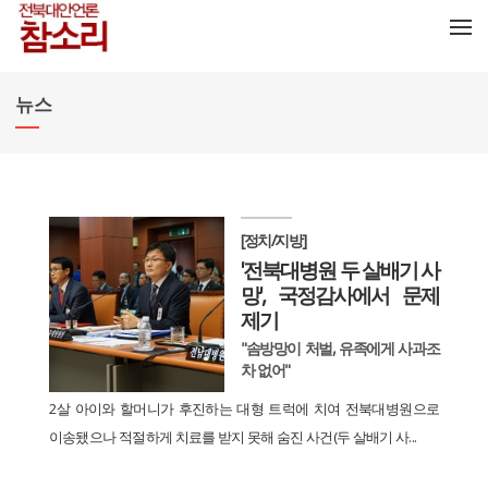
메뉴 건너뛰기
뉴스
[정치/지방]
'전북대병원 두 살배기 사
망', 국정감사에서 문제
제기
"솜방망이 처벌, 유족에게 사과조
차 없어"
2살 아이와 할머니가 후진하는 대형 트럭에 치여 전북대병원으로
이송됐으나 적절하게 치료를 받지 못해 숨진 사건(두 살배기 사...