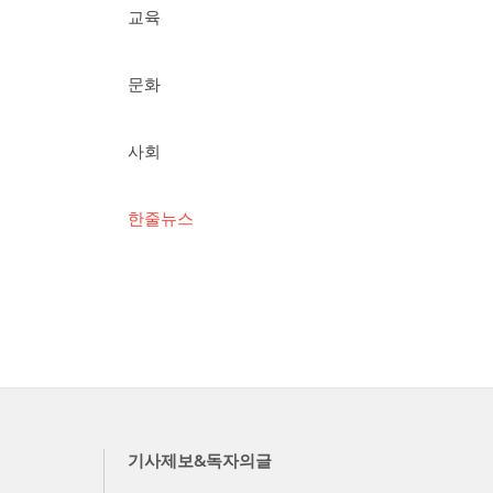
교육
문화
사회
한줄뉴스
기사제보&독자의글