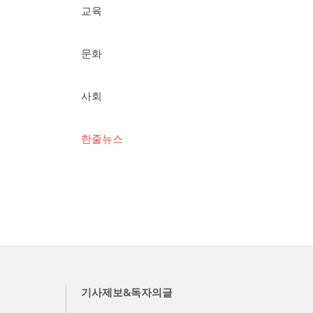
교육
문화
사회
한줄뉴스
기사제보&독자의글