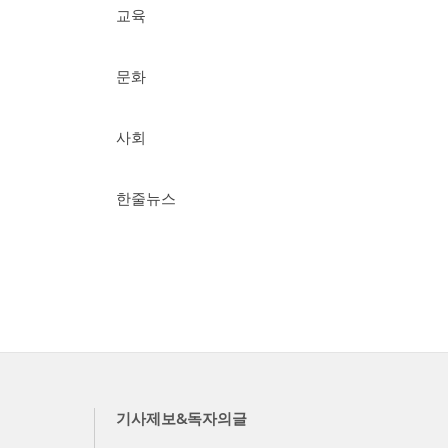
교육
문화
사회
한줄뉴스
기사제보&독자의글