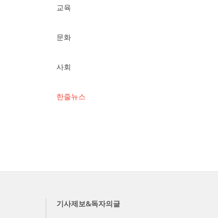
교육
문화
사회
한줄뉴스
기사제보&독자의글