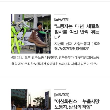
[노동/경제]
“노동자는 매년 세월호
참사를 여섯 번씩 겪는
다”
지난해 산재 사망노동자 1,929
명..."노동건강권 쟁취하자"
4월 23일 오후 민주노총 대구본부, 경북본부가 대구지방고용노동
청 앞에서 주최한 노동자건강권쟁취결의대회 사회자 김은미 민주...
[노동/경제]
"이산화탄소 누출사망
노동자, 삼성의 책임"