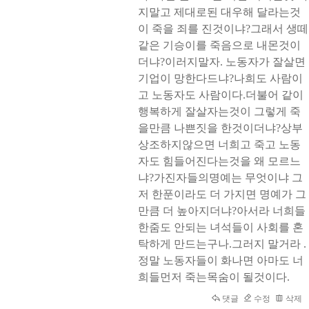
지말고 제대로된 대우해 달라는것
이 죽을 죄를 진것이냐?그래서 생떼
같은 기승이를 죽음으로 내몬것이
더냐?이러지말자. 노동자가 잘살면
기업이 망한다드냐?나희도 사람이
고 노동자도 사람이다.더불어 같이
행복하게 잘살자는것이 그렇게 죽
을만큼 나쁜짓을 한것이더냐?상부
상조하지않으면 너희고 죽고 노동
자도 힘들어진다는것을 왜 모르느
냐?가진자들의명예는 무엇이냐 그
저 한푼이라도 더 가지면 명예가 그
만큼 더 높아지더냐?아서라 너희들
한줌도 안되는 녀석들이 사회를 혼
탁하게 만드는구나.그러지 말거라 .
정말 노동자들이 화나면 아마도 너
희들먼저 죽는목숨이 될것이다.
댓글
수정
삭제