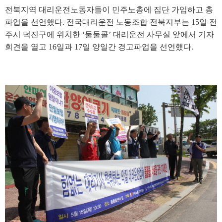
전북지역 대리운전노동자들이 민주노총에 집단 가입하고 총
파업을 선언했다
.
전국대리운전 노동조합 전북지부는
15
일 전
주시 덕진구에 위치한
‘
둘둘콜
’
대리운전 사무실 앞에서 기자
회견을 열고
16
일과
17
일 양일간 경고파업을 선언했다
.