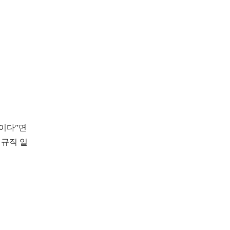
이다”면
정규직 일