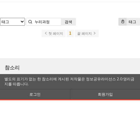
검색
태그
1
첫 페이지
끝 페이지
참소리
별도의 표기가 없는 한 참소리에 게시된 저작물은 정보공유라이선스 2.0:영리금
지를 따릅니다.
로그인
회원가입