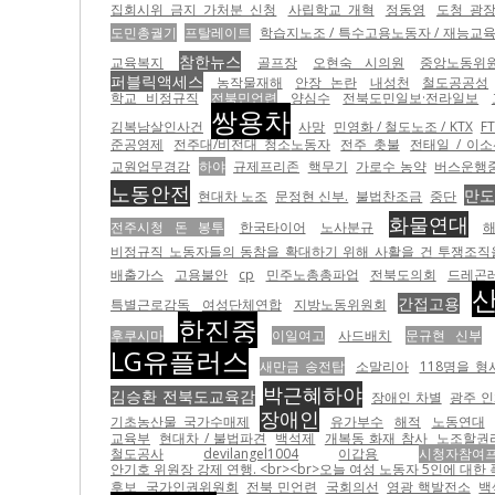
집회시위 금지 가처분 신청
사립학교 개혁
정동영
도청 광
도민총궐기
프탈레이트
학습지노조 / 특수고용노동자 / 재능교
참한뉴스
교육복지
골프장
오현숙 시의원
중앙노동위
퍼블릭액세스
농작물재해
안장 논란
내성천
철도공공성
학교 비정규직
전북민언련
양심수
전북도민일보·전라일보
쌍용차
김복남살인사건
사망
민영화 / 철도노조 / KTX
F
준공영제
전주대/비전대 청소노동자
전주 촛불
전태일 / 이소
교원업무경감
하야
규제프리존
핵무기
가로수 농약
버스운행
노동안전
만
현대차 노조
문정현 신부.
불법찬조금
중단
화물연대
전주시청 돈 봉투
한국타이어
노사분규
비정규직 노동자들의 동참을 확대하기 위해 사활을 건 투쟁조직을
배출가스
고용불안
cp
민주노총총파업
전북도의회
드레곤
간접고용
특별근로감독
여성단체연합
지방노동위원회
한진중
후쿠시마
이일여고
사드배치
문규현 신부
LG유플러스
새만금 송전탑
소말리아
118명을 
박근혜하야
김승환 전북도교육감
장애인 차별
광주 
장애인
기초농산물 국가수매제
유가부수
해적
노동연대
교육부
현대차 / 불법파견
백석제
개복동 화재 참사
노조할권
철도공사
devilangel1004
이갑용
시청자참여
안기호 위원장 강제 연행. <br><br>오늘 여성 노동자 5인에 대한 폭력 이전에 
후보
국가인권위원회
전북 민언련
국회의선
영광 핵발전소
백