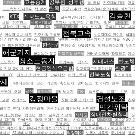
고용승계
공무원 성추행
장
4.27재보선
쉴 권리
전주대비전대
전북
탄핵
육
도교육청 인사특위
핵 발전
공군기 추락
박원순/뉴타운/재개발
비정규
김승환
KTX
전북도교육청
원회
교육혁명대장정
강제철거
지평선학교
사찰
민주진보
도지사
비정규직 / 파견법
일본
전북경찰
교과학습 진단평가
경찰 폭력
버스운행 중단
삼성 반도체
급식실 산재 사
전북고속
TA
한상렬 목사 체포
전주시청 돈봉투
노동자대회 전야제
석패
선 / 김진숙 / 희망버스
입시부정
아덴만
문정현 / 해군기지 / 강정마을
MBC 
한상균
중단
퇴거단행가처분신청
면허취소
차별금지법
핵안보정상회의
누리
해군기지
도
국회농단
STX
전북도청 성추행
인터넷 실명제
황당해고
가습
청소노동자
시내버스
반도체
해고노동자
경영부실
장자연
현금인식요금함
원광대
 진행 중이다. 한편
학교폭력근절종합대책
전북도청
레이크CC
진보신당 전북도당
남부시장
하청노동자
월스트리트
산재
아름다운연대
군산
기업형 축산단지
알바노조
한국지엠 철수
캐나다
용산
군부대 오염
복수노조
경비노동자
기아
플루토늄
문정현 신부
강정마을
건설노조
형사고발
전라북도
끊는 쇳물 산재사망
친
민간위탁
인화학교
연대
차라리영화제
현금수입금 확인원제
서민복지
북
장애인차별철폐
자사고
부당노동행위
청소년
합격
교육감 직선제
리
김주익
단식투쟁
36명 무더기 해고통보
사회복지시설
시간강사
학교운영지
프로그램
면담
소
공영방송
집회의자유
교육혁명
울산 현대자동차비정규직 5공장 100여명 노동자들에게 가해진 원하청 업체의 압박이다. <br><br><table
직장폐쇄
색테러
87명에 대한 손해배상 소송 제기
노동자 대통령
무기계약
장애