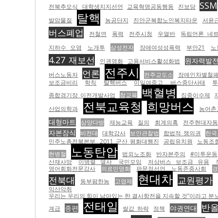
SSM
전북추모식
대학생지지선언
교육혁명공동행동
진보당
탈핵
발암물질
농공단지
진안군복합노인복지타운
서윤
버스폐업
전철연
폭력
전주시청
우열반
독립언론 네
지하수 오염
노개투
삼성전자
장애여성성폭력
부안21
노
4.27 재보선
원자력발
인권영화
고용서비스활성화법
전주시
언론
버스노동자
전주교도소
장애인차별철폐
보조금비리
학칙
탈핵버스
이일여중고
버스중단사태
백혈병
종합경기장 이전개발사업
참교육
집중이수제
전북교육청
희망버스
산업의학과
농어촌
대형마트
삼양다방
재능교육
질의
회계의혹
전주현대자
자본잠식
비전대
대학강사
보안관찰법
합법적 쟁의권
한국
민주노총전북본부
2011 군산 평화대행진
공립유치원
노동조
노동탄압
현병철
법외노조화
반자본주의
#미투운동
산재사망
이병렬 열사
국민모임
저상버스 보조금 유용
영어회화전문강사
의료민영화
판문점선언
노동존중사회
경
현대차
전북대
교원평가
동부팜한농
고엽제
익산악취
우리는 우리의 힘이 남아있는 한 결사항전을 지속할 것”이라고 분노하고
전태일
반
종편
야권연대
계급
쌀값 하락
정책