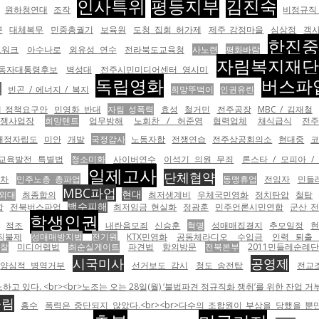
인사특위
평등지부
김진숙
원하청연대
조작
비정규직 
근
대체복무
민중총궐기
보육원
도청 집회 허가제
제주 강정마을
심상정
객
한진
트워크
아수나로
외유성 연수
전라북도교육청
사노련
평화바람
자림복지재
동자대통령후보
벽성대
전주시민미디어센터 영시미
독립영화
버스파
전
빈곤 / 에너지 / 복지
희망뚜벅이
인권유린
 정책요구안
민영화 반대
자림 성폭력
효성
철거민
전주공장
MBC / 김재철
투쟁사업장
희망텐트
업무방해
노회찬 / 허준영
협력업체
채식급식
전
재정자립도
미안
개발
국정감사
노동자합
전쟁연습
전주상공회의소
현대중
교육발전 특별법
청소미화
사이버연수
이석기 의원 무죄
론스타 / 모피아 /
일제고사
단체협약
동차
민주노총 총파업
동맹휴업
전임자
민들
MBC파업
현대
외대
최종합의
최저생계비
우체국민영화
정치탄압
철탑
백수피해
합
전북버스파업
최저임금 현실화
정광훈
민주언론시민연합
군산 
학생인권
적조
내란음모죄
신승훈
혁명
성매매집결지
추모일정
직불제
성매매방지법
전기원
KTX민영화
공동체라디오
수입금
인력 퇴출
찰
미디어렙법
최순실게이트
파견법
항의방문
전북본부
2011민들레순례단
시국미사
공영제
양심적 병역거부
선거보도 감시
청도 송전탑
전교
 있다. <br><br>노조는 오는 28일(월) ‘불법파견 정규직화 쟁취’를 위한 잔업 
올림
홍수
폭력은 중단되지 않았다.<br><br>다수의 조합원이 부상을 당했을 뿐