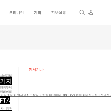
오피니언
기획
진보살롱
로그인
회원가입
전체기사
서신검열
군기지
부양의무제
평화의집
들에 대한 형사고소·고발을 단행할 예정이다. <br><br>현재 현대자동차비정규직노조는
FTA
동자
경유