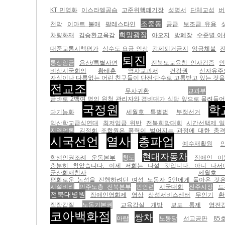
KT 민영화
이스라엘공습
고준위핵폐기장
성명서
단체교섭
버
조중동
천막
이마트 불매
팔레스타인
공급
보조금 유용
희망광장
차량화재
김승환교육감
아오지
방폐장
수준별 이
대중교통시책평가
상수도 요금 인상
강제퇴거금지
임금체불
퇴진
통상임금
용산/특별사면
전북도교육창 인사검증
비상시국회의
황태훈
역사교과서
건강권
신자유
자식이나 다름없는 어린 친구들이 단전·단수로 고통받고 있는 것을 더
전교조
무사귀환
교과부
곧바로 2백여 명의 원청 관리자와 경비대가 식당 앞으로 몰려들어 폭
국정원
학
다기능화
세월호 특별법
부정선거
익산학교급식연대
최저임금 위반
전북희망대회
시간선택제 
지역언론
김정희 조합원은 폭력이 벌어지는 과정에 대한 충격
시국선언
열사
총파업
예수재활원
현대자동차
학생인권조례 운동본부
청도
장애인 이
충분히 참았습니다. 이제 저희는 나설 것입니다. 아니 나서야만
군산화재참사
세
평화로운 농성을 진행하려던 여성 노동자 5인에게 돌아온 것은 경
시설비리
민주노총 전북본부
민언련
시국대회
전주시장
드
전북대병원
장애인영화제
영상
삼성서비스센터
무인기
환
직장갑질
노동기본권
교육감실 개방
보도 통제
영전
코아백화점
쌍차
아랍
노동당
선고공판
85