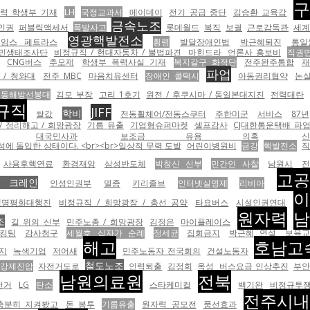
구
력 학생부 기재
LH
국정교과서
메이데이
전기 공급 중단
김승환 교육감
금속노조
인권
퍼블릭액세서
폭발사고
롯데월드
복직
보궐
근로감독관
세계
영광핵발전소
제임스 페트라스
횡령
발달장애인법
박근혜퇴진
통일
민생태조사단
비정규직 / 현대자동차 / 불법파견
마힌드라
언론사 홍보비
직권
CNG버스
추모제
학생부 폭력사실 기재
복지갈구 화적단
전주완주통합
재
파업
 / 청와대
전주 MBC
마음치유센터
장애인 콜택시
아동권리협약
논
노동해방선봉대
김모 부장
고리 1호기
원전 / 후쿠시마 / 동일본대지진
전력대란
규직
JIFF
학비
쌀값
전동휠체어/전동스쿠터
주한미군
서비스
87년
/ 정리해고 / 희망광장
기름 유출
기업형슈퍼마켓
셀프감사
CJ대한통운택배 파
대국민사과
보조금 유용 의혹
신
 돌입한 상태이다. <br><br>일상적 무력 도발
어린이병원비
금강
핵발전소
직
사용후핵연료
환경재앙
삼성반도체
박창신 신부
민간인 사찰
남원시
고
호 크레인
인성인권부
멸종
키리졸브
인터넷실명제
리비아
생명평화대행진
비정규직 / 희망광장 / 총선 공약
타요버스
시설인권연대
원자력
조
길 위의 신부
민주노총 / 희망광장
김정은
마이플레이스
킹팀
감사청구
세월호 십자가 순례
정세균
집회금지
박근혜 연설
보육교
해고
호남고
지
녹색기업
저어새
민주노동자 전국회의
건설노동자
철도노조
강제진압
자전거도로
인력퇴출
김정희
옥성
버스요금 인상추진
부
남원의료원
전북
선거
LG
탄소
스타케미컬
백기완
비정규투
전주시내
“충분히 지켜봤고
돈 봉투
기름유출
원자력 공모전
풍선효과