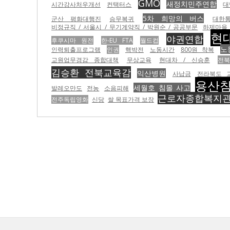
GMO
새정치민주연합
시간강사처우개선
컨택터스
대
5차 희망의 버스
군산 평화대행진
승무복귀
대한
비정규직 / 서울시 / 무기계약직 / 박원순 / 공공부문
하제마을
현
야권연합
후쿠시마 원전
한-EU FTA
월드컵
노
인력퇴출프로그램
인권
핵박전
노동시간
800원 착복
교원업무경감 종합대책
무상교육
현대차 / 신승훈
전
김승환 전북교육감
익산병원
사납금
전라북도 
용산
세월호 침몰 사고
발레오만도
전농
소음피해
근로자종합복지
전주독립영화
신당
쌀 목표가격 보장