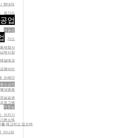
/ 현대차
사
유기수
중공업
단
미공군
업
가스
화재참사
주남부시장
코레일테크
 금융비리
레 순례단
중소상인
전북대병원
현장실습생
 프로그램
이운남
조 지키기
기본소득
거부를 예고하고 있으며
만 아니라