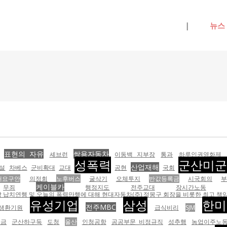
메뉴 건너뛰기
|
뉴스
표현의 자유
쌍용자동차
셰브런
이동백 지부장
통과
하루인권영화제
성폭력
군산미
산업재해
설
차베스
군비확대
교대
공현
국회
대요구안
의정회
노후버스
굴삭기
오체투지
반값등록금
시국회의
케이블카
무죄
행정지도
전주교대
장시간노동
납치연행 및 오늘의 폭력만행에 대해 현대자동차(주) 정몽구 회장을 비롯한 최고 책임자
유성기업
삼성
한미
전주MBC
생환기원
급식비리
SJM
연금
군산하구둑
도청
울산
인청공항
공공부문 비정규직
성추행
농업이주노