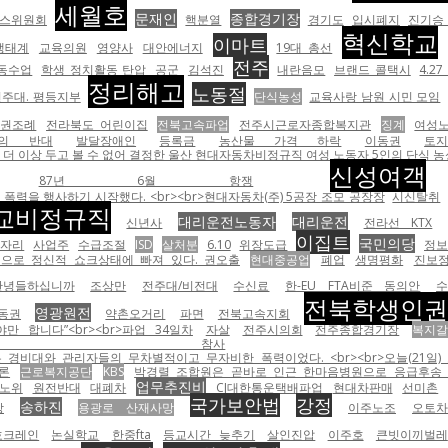
세월호
문재인
종합경기장
스위원회
핵분열
경기도
입시폐지
진기승
혁신학교
이마트
생태계
교육의원
영양사
대안에너지
19대 총선
전주
동수업
학생 정치활동 탄압
공군
김석진
내란음모
브랜드 콜택시
4.2
정리해고
노동절
전주대. 평등지부
단식농성
교육사랑 남원 시민 모임
인권조례
전라북도 어린이집
전북고속파업
전주시근로자종합복지관
징계
여성
주의 반대
발달장애인
등록금
농산물 가격 하락
이동권
토
 이상 두고 볼 수 없어 결정한 울산 현대자동차비정규직 여성 노동자 5인의 단식 농성.
신성여객
87년 6월 항쟁
력을 행사하기 시작했다. <br><br>현대자동차(주) 5공장 조모 공장장
시신탈취
교비정규직
대리운전노동자
대리운전
신년사
전라선 KTX
이집트
국민의당
일자리
사업주
수급조절
ISD
살처분
6.10
위장도급
정
으로 정신적 쇼크상태에 빠져 있다. 권오출
현대중공업
폐업
생명평화
진보
안녕들하십니까
조상만
전주대/비전대
수신료
한-EU FTA비준 동의안
전북학생인
영광원전
동권
약촌오거리
파면
전북고속지회
 합니다”<br><br>파업 34일차
자살
전주시의회
전주종합경기장
복지
월호 참사
비대와 관리자들의 무차별적이고 무자비한 폭력이었다. <br><br>오늘(21일) 
론
근로복지공단
KBS
박경렬 조합원은 곧바로 인근 한마음병원으로 응급후송
업무추진비
노위
원전반대
대폐차
CJ대한통운택배파업
현대차판매
선미촌
국가보안법
강정
송하진
강
용광로 산재사망
이주노조
오토차
호크레인
논실학교
한중fta
등교시간 늦추기
살인진압
이주호
큰빗이끼벌레