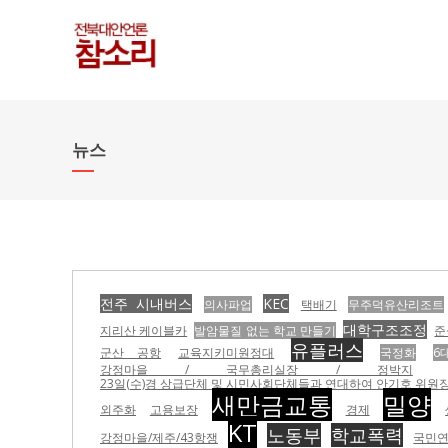
뉴스
전주 시내버스
KEC
의사파업
택배기
무주덕유산리조트
대학구조조정
지리산 케이블카
발암물질 없는 학교 만들기
준
유플러스
군산 공항
교육지키미원정대
국정화
6
강정마을 / 국무총리실장 / 정박지
23일(수)경 상급단체 및 시민사회단체들과 연대하여 안기호 위원장 
새만금교통
밀양
외주화
고용보장
경제
KT
노동부
학교폭력
강정마을/제주/43항쟁
국민