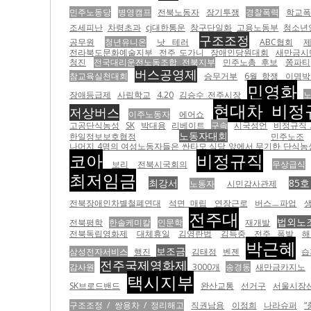
민주노동당
병영캠프
전북노동자
장기투쟁
경찰폭력
학교폭
조세피난
차령초과
cj대한통운
창구단일화
고용노동부
청소년
구조조정
공무원
청년유니온
낫 테러
ABC협회
전라북도문화예술지부
전주 도가니
장애인당원대회
새만금시
청진
전국대리운전노동조합 전북지부
민주노총 후보
쫑파티
버스공영제
참교육실천대회
승무거부
6월 항쟁
이명박
민영화
장애등급제
사립학교
4.20
김승수 전주시장
현대차 비정
저상버스
이주노동자
에어쇼
고공단식농성
SK
박대용
리베이트
구속
시국성언
비정규직 
노동자대회
한일정보보호협정
민주노조
나머지 4명의 여성노동자들은 싼타모 식당 앞에서 무기한 단식농성에
코아
비정규직
보리
전북시국회의
무상급식
최저임금
최강서
85
노동자
시민감사관제
전북장애인차별철폐연대
석면 매립
연장근로
버스ㅡ파업
전주대
법외노
전북평학
한솔케미칼
인문학
재개발
전북독립영화제
대체휴일
김영란법
김득중
전주 폭발
해
박근혜
보조금
삼성전자서비스
행진
김태정
벤젠
습
전주국제영화제
감사원
3000개
송경동
새만금카지노
택시지부
SK브로드밴드
완산교통
선거구
서울시장
구조조정 / 쌍용차 / 정리해고
직권남용
이정희
나라슈퍼