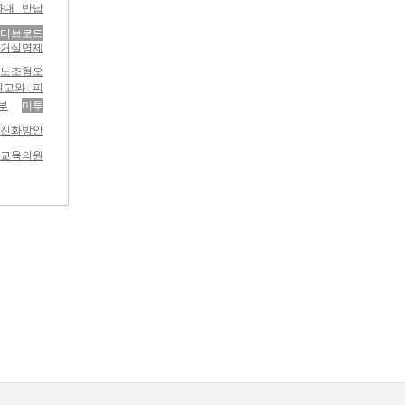
와대 반납
티브로드
선거실명제
노조혐오
원고와 피
부
미투
선진화방안
 교육의원