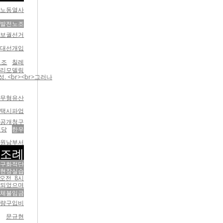
 노동열사
발전노조
7 보궐선거
대선개입
노조
칠레
지리모델링
 <br><br>그러나
무형유산
택시파업
보공개청구
정당
한우
수원남부서
권조례
갈구화적단
현장실습
오전 8시
 되었으며
체불임금
량구입비
문규현