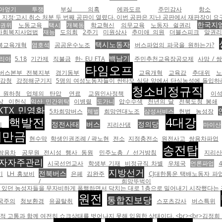
아엎기 투쟁
부실 의혹
에콰도르
주민감사
항소
 지정·고시 취소 처분 두 번째 공판이 열렸다. 이번 공판은 지난 공판에서 재판장이 요
한국지
인권위
노동교육
택시
개복동
학교혁신
의무교육
노동자 쉴권리
사회복지사업법
재능
도의회
2주기
미원상사
추미애 의원
더블스피크
알권리
택시노동자
북교육개혁
염호석
공공운수노조
버스파업의 파국을 원하는가?
백남기
리아
5.18
기간제
직불금
한- EU FTA
주민추천교육장공모제
사망 / 
타임오프
버스본부 전북지부
경기동부
교육개혁
교육감
추대위
킷감청
강정해군기지
5명의 여성노동자들이 싼타모 식당 앞에서 단식농성에 돌입하
청소비정규직
 원하청 업체의 탄압
연료
교원인사정책
이
상
이헌식
익산 민간위탁
이병렬
도가니
압수수색
천년의 달
전북도청 봉쇄
KTX 민영화
5차희망버스
체벌
희망연대노조
삼성서비스
헌법
농성장
핵발전
4대강
정전사태
버스
정의당
제
지리산댐
마이산
새만금
현수막
학생인권조례 / 곽노현
전소
지정충전소
원전사고
쌍용차파업
송전탑
 쌍용차
공무원 전시성 행사 동원
민주노총 / 선거방침
지리산
자자주관리
시국선언교사
학생부 기재
비정규직 차별
우체국
언론파업
지방선거
전북버스
기
LH 홍보비
은폐
김완주
CJ대한통운 택배노동자 파
스 / 희망뚜벅이
자비하게 폭행하면서 닥치는 대로 1층으로 밀어내기 시작했다는 것이 노조의 설명이다. <br><br><tabl
원전
통합진보당
국주의
청보환경
유골탈취
스포츠강사
버스특위
 고통과 함께 여전히 쇼크상태를 벗어나지 못해 입원한 상태이다. <br><br>김정