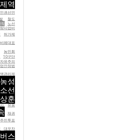
제역
인권선언
쌀
철도
면직
노선
량사업비
실
허가제
비례대표
농민회
업
10구단
자유주의
업안정법
전액관리제
공농성
이소선
남상훈
사
유용
속
채권
안주민투표
쟁
대우차
버스