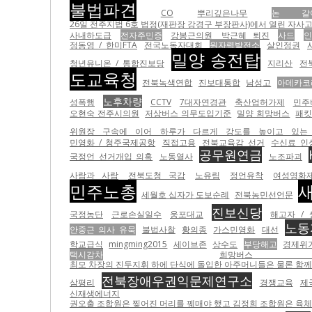
불법파견
CO
뿌리깊은나무
논 갈
26일 전주지법 6호 법정(재판장 강경구 부장판사)에서 열린 자사고
사내하도급
전자주민증
강봉근의원
박근혜 퇴진
사드
정동영 / 한미FTA
전국노동자대회
원자력발전소
살인정권
밀양 송전탑
청년유니온 / 통합진보당
지리산
전
도교육청
전북녹색연합
진보대통합
남성고
아데카코
노후차량
성폭행
CCTV
7대자연경관
축산업허가제
민주
오현숙 전주시의원
저상버스 의무도입기준
밀양 희망버스
패
위원장 구속에 이어 하루가 다르게 강도를 높이고 있는
민영화 / 청주국제공항
직접고용
전북교육감 선거
수신료 인
공무원연금
국정언 선거개입 의혹
노동열사
노조파괴
사람과 사람
전북도청 국감
노유림
정언유착
여성영화
민주노총
세월호 십자가 도보순례
전북농민선언문
진보신당
국정농단
근로손실일수
웅포대교
해고자 /
노동
안중근 의사 유묵
불법사찰
황의종
가스민영화
대선
학교급식
mingming2015
세이브존
상수도
부당해고
경제위
택시감차
희망버
최모 차장의 진두지휘 하에 단식에 돌입한 아주머니들은 물론 함께 있던 농성자들을 무
전북장애우권익문제연구소
삼평리
경쟁교육
제
신재생에너지
권오출 조합원은 찢어진 머리를 꿰매야 했고 김정희 조합원은 육체적