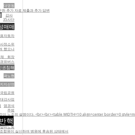
대명동
구한 추가 자료 제출과 추가 답변
엠
감사
35사단
성매매
쌍용자동차
노사정소위
려 했으나
석채 회장
경유버스
인권침해
곽노현
지지선언
국립공원
4대강사업
업
염경석
주범
e WIDTH=10 align=center border=0 style=margin-top:5;margin-
반핵
알바노동
희 조합원이 실신하여 병원에 후송된 상태에서