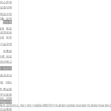
버스문제
직보호대책
취업규칙
망월 묘역
망
안도현
율제
웅포
/ 공정방송
과정
무주
기살균제
유통법
언론 외압
정년해고
산 쇠고기
의료공공성
수법
mbc
한 핵실험
진주의료원
원비
대학
제일여객
 WIDTH=10 align=center border=0 style=margin-top:5;margin-rig
인성폭력