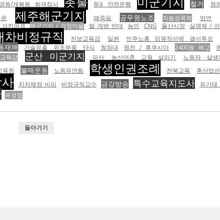
촛불
미군기지
철거
명동/개복동 화재참사
8대 안전운행
청
제주해군기지
공무원노조
통운
떼죽음
자림성폭력
망언
성진여객
해군기지 / 강정마을
쌀 개방 반대
농민
CNG
울산시장
실명제 / 
대차비정규직
진보교육감
밀본
민주노총 임원직선제 결선투표
동재해
기술유출
위조부품
단식
청와대
원전 / 후쿠시마
2400원 해고
군산 미군기지
북교육감
파산
농산어촌 교육 살리기
노동자 살생
학생인권조례
불매운동
교육청
노동유연화
전북교육
축산업
참사
특수교육지도사
금강방송
지자체장 비리
비정규직교수
유기태
관
유성엽
돌아가기