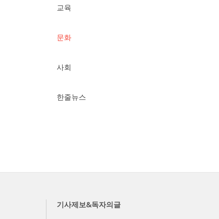
교육
문화
사회
한줄뉴스
기사제보&독자의글