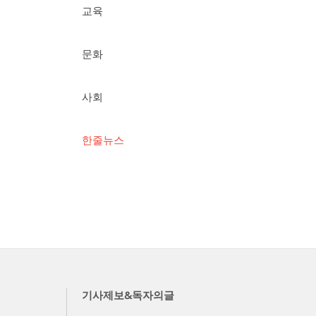
교육
문화
사회
한줄뉴스
기사제보&독자의글