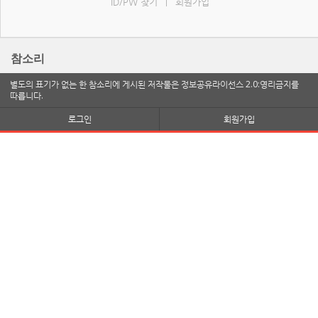
ID/PW 찾기
회원가입
|
참소리
별도의 표기가 없는 한 참소리에 게시된 저작물은 정보공유라이선스 2.0:영리금지를
따릅니다.
로그인
회원가입