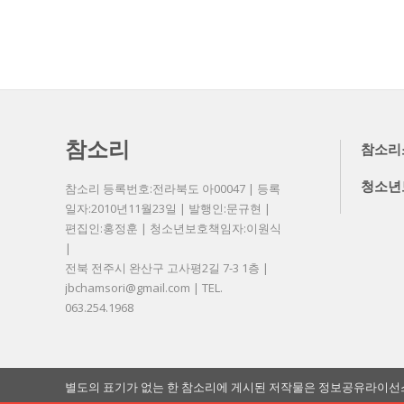
참소리
참소리
청소년
참소리 등록번호:전라북도 아00047 | 등록
일자:2010년11월23일 | 발행인:문규현 |
편집인:홍정훈 | 청소년보호책임자:이원식
|
전북 전주시 완산구 고사평2길 7-3 1층 |
jbchamsori@gmail.com | TEL.
063.254.1968
별도의 표기가 없는 한 참소리에 게시된 저작물은 정보공유라이선스 