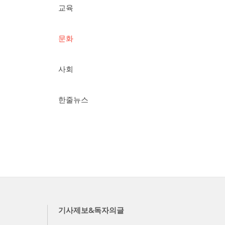
교육
문화
사회
한줄뉴스
기사제보&독자의글