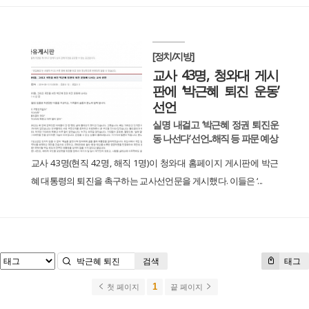
[정치/지방]
교사 43명, 청와대 게시
판에 ‘박근혜 퇴진 운동’
선언
실명 내걸고 ‘박근혜 정권 퇴진운
동 나선다’ 선언...해직 등 파문 예상
교사 43명(현직 42명, 해직 1명)이 청와대 홈페이지 게시판에 박근
혜 대통령의 퇴진을 촉구하는 교사선언문을 게시했다. 이들은 ‘...
검색
태그
1
첫 페이지
끝 페이지