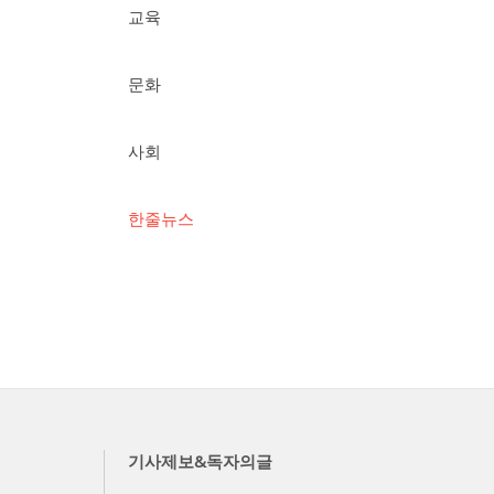
교육
문화
사회
한줄뉴스
기사제보&독자의글