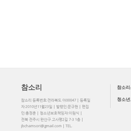
참소리
참소리
청소년
참소리 등록번호:전라북도 아00047 | 등록일
자:2010년11월23일 | 발행인:문규현 | 편집
인:홍정훈 | 청소년보호책임자:이원식 |
전북 전주시 완산구 고사평2길 7-3 1층 |
jbchamsori@gmail.com | TEL.