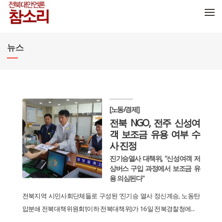
메뉴 건너뛰기
뉴스
[노동/경제]
전북 NGO, 전주 신성여
객 보조금 유용 여부 수
사 진정
진기승열사 대책위, "신성여객 저
상버스 구입 과정에서 보조금 유
용 의심된다"
전북지역 시민사회단체들로 구성된 ‘진기승 열사 정신계승, 노동탄
압분쇄 전북대책위원회’(이하 전북대책위)가 16일 전북경찰청에...