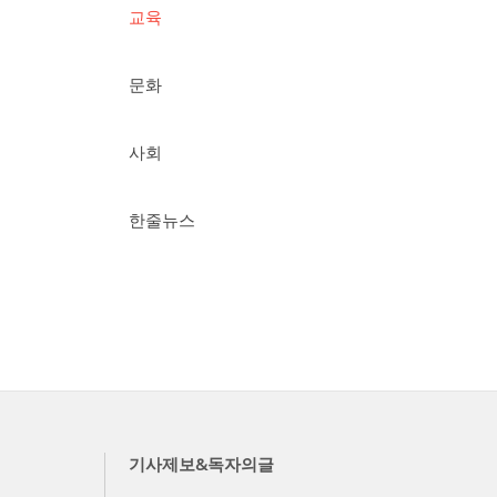
교육
문화
사회
한줄뉴스
기사제보&독자의글