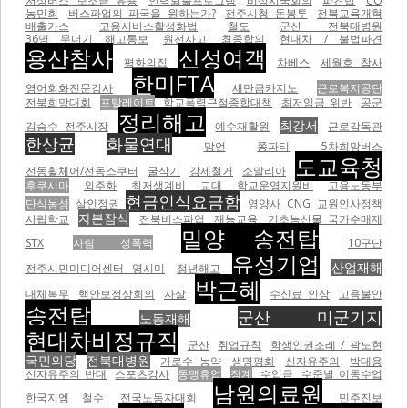
저상버스 보조금 유용
인력퇴출프로그램
비상시국회의
파견법
CO
농민회
버스파업의 파국을 원하는가?
전주시청 돈봉투
전북교육개혁
배출가스
고용서비스활성화법
철도
군산 전북대병원
36명 무더기 해고통보
원전사고
최종합의
현대차 / 불법파견
용산참사
신성여객
평화의집
차베스
세월호 참사
한미FTA
영어회화전문강사
새만금카지노
근로복지공단
전북희망대회
프탈레이트
학교폭력근절종합대책
최저임금 위반
공군
정리해고
최강서
김승수 전주시장
예수재활원
근로감독관
한상균
화물연대
망언
쫑파티
5차희망버스
도교육청
전동휠체어/전동스쿠터
굴삭기
강제철거
소말리아
후쿠시마
외주화
최저생계비
교대
학교운영지원비
고용노동부
현금인식요금함
단식농성
살인정권
영양사
CNG
교원인사정책
자본잠식
사립학교
전북버스파업
재능교육
기초농산물 국가수매제
밀양 송전탑
STX
자림 성폭력
10구단
유성기업
산업재해
전주시민미디어센터 영시미
정년해고
박근혜
대체복무
핵안보정상회의
자살
수신료 인상
고용불안
송전탑
군산 미군기지
노동재해
현대차비정규직
군산
취업규칙
학생인권조례 / 곽노현
국민의당
전북대병원
가로수 농약
생명평화
신자유주의
박대용
신자유주의 반대
스포츠강사
동맹휴업
징계
수입금
수준별 이동수업
남원의료원
한국지엠 철수
전국노동자대회
민주진보