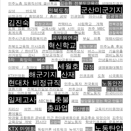
김승환 전북도교육감
민주노총 임원직선제 결선투표
성매매집결지
군산미군기지
전북도청
삼성 반도체
영광원전
비정규직 / 희망광장 / 총선 공약
인권영화
아수나로
김진숙
국정교과서
컨택터스
사립학교 개혁
전북경찰
도청 집회 허가제
교육사랑 남원 시민 모임
전주 MBC
지역언론
회계의혹
지리산댐
최저임금 현실화
학칙
경찰폭력
공무원연금
전주시근로자종합복지관
부실 의혹
재량사업비
혁신학교
전북도교육창 인사검증
노동기본권
민주노총 후보
정동영 / 한미FTA
큰빗이끼벌레
전북추모식
버스ㅡ파업
기술유출
선거보도 감시
정보공개청구
이정희
핵박전
경비노동자
5차 희망의 버스
전주상공회의소
안도현
안녕들하십니까
세월호
강정
조중동
이명박 / 청와대
생명평화대행진
해군기지
산재
KTX민영화
인권조례
도청
시국회의
현대차 비정규직
노동안전
민주노동자 전국회의
인권침해
생환기원
전북도민일보·전라일보
전주교대
시간강사
8대 안전운행
무주
쌀 목표가격 보장
전북노동자
한국타이어
일제고사
촛불
ABC협회
폐업
발암물질 없는 학교 만들기
총파업
익산병원
지리산
석면 매립
교육지키미원정대
롯데월드
박경렬 조합원은 곧바로 인근 한마음병원으로 응급후송 되었으며
김주익
교육감실 개방
35사단
고엽제
건설노동자
학생인권조례 운동본부
노동탄압
KTX 민영화
독립언론 네트워크
녹색기업
택시