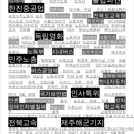
성매매
이주호
자전거도로
도지사
한진중공업
언론파업
박근혜 연설
군산 평화대행진
전북도교육청
농업이주노동자
습지
삼성전자서비스
민간인 사찰
한국지엠
버스요금 인상추진
서울시장선거
교육개혁
미디어렙법
전라북도 어린이집
위장도급
전주 폭발
노조파괴
발레오만도
하제마을
조작
이병렬
염경석
고용보장
대선
부당노동행위
뿌리깊은나무
독립영화
대형마트
남성고
남원시
노동연대
희망텐트
중단
민언련
여성노조
지지선언
진기승 노동열사
수급조절
안중근 의사 유묵
드레곤레이크CC
지리산 케이블카
7대자연경관
노조할권리
심상정
노동부
시내버스
업무추진비
등록금
제국주의
민주노총
협력업체
단체교섭
학생부 폭력사실 기재
개발
집회시위 금지 가처분 신청
전북농민선언문
2011민들레순례단
버스공영제
인성인권부
천년의 달
김완주
세월호 특별법
표현의 자유
어린이병원비
사납금
노동유연화
안장 논란
학교급식
현대자동차
나라슈퍼
제주 강정마을
이석기 의원 무죄
박원순/뉴타운/재개발
장애인 차별
기업형 축산단지
가습기살균제
인사특위
국가보안법
87년 6월 항쟁
버스운행중단
언론
쌍차
무주덕유산리조트
홍수
보조금 유용 의혹
장애인차별철폐
학교폭력
폭발사고
마힌드라
무상교육
돈 봉투
교육혁명대장정
자식이나 다름없는 어린 친구들이 단전·단수로 고통받고 있는 것을 더 이상 두고 볼
전북고속
제주해군기지
충분히 참았습니다. 이제 저희는 나설 것입니다. 아니 나서야만 합니다”<br><br
버스특위
준설
비정규직 / 현대차
장애인 이동권
키리졸브
6월 항쟁