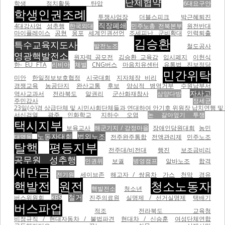
단체협약
학생 정치활동 탄압
6대요구안
학생인권조례
투쟁사업장
더블스피크
박근혜퇴진
직장폐쇄
4대강사업
성추행
한국외대
민주노총 전북본부
원전반대
마이플레이스
공현
웅포
세계인권선언
조세피난
군비확대
인력퇴출
김승환
특수교육지도사
발전노조
철도공사
영광핵발전소
원자력 공모전
김승환 교육감
입시폐지
이헌식
한- EU FTA
리비아
체벌
CNG버스
마음치유센터
유통법
진보정당
민간위탁
미안
한일정보보호협정
시국대회
지자체장 비리
경쟁교육
농공단지
완산교통
후보
양심적 병역거부
수원남부서
자사고
역사교과서
전라북도
알권리
군산화재참사
삼양다방
주민감사
정세균
23일(수)경 상급단체 및 시민사회단체들과 연대하여 안기호 위원장 납치연행 및 
서신검열
광주 인화학교
지하수 오염
논 갈아엎기 투쟁
택시지부
보육교사
해군기지 / 강정마을
장애인당원대회
농민
노동자대회
법외노조
대명동
전주완주통합
전액관리제
민주노조
탈핵
평등지부
전주대/비전대
행진
보조금비리
공무원 성추행
인권위
보궐
병영캠프
알바노조
합격
새만금
전기원
세이브존
해고자 / 쌍용차
가스
천막
경유
핵발전
원전
청소노동자
핵발전소
청소년
철거
버스위원회
KBS
진주의료원
실명제 / 선거실명제
택배기
버스파업
적조
전라북도 교육청
비정규직 / 현대자동차 / 불법파견
현대차 / 신승훈
여성단체연합