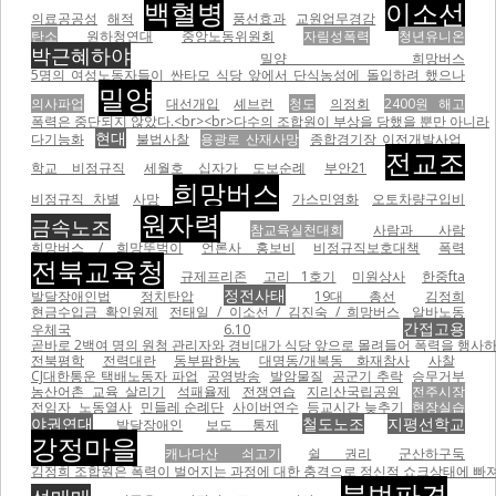
백혈병
이소선
의료공공성
해적
풍선효과
교원업무경감
탄소
원하청연대
중앙노동위원회
자림성폭력
청년유니온
박근혜하야
밀양 희망버스
5명의 여성노동자들이 싼타모 식당 앞에서 단식농성에 돌입하려 했으나
밀양
의사파업
대선개입
셰브런
청도
의정회
2400원 해고
폭력은 중단되지 않았다.<br><br>다수의 조합원이 부상을 당했을 뿐만 아니라
현대
다기능화
불법사찰
용광로 산재사망
종합경기장 이전개발사업
전교조
학교 비정규직
세월호 십자가 도보순례
부안21
희망버스
비정규직 차별
사망
가스민영화
오토차량구입비
원자력
금속노조
참교육실천대회
사람과 사람
희망버스 / 희망뚜벅이
언론사 홍보비
비정규직보호대책
폭력
전북교육청
규제프리존
고리 1호기
미원상사
한중fta
정전사태
발달장애인법
정치탄압
19대 총선
김정희
현금수입금 확인원제
전태일 / 이소선 / 김진숙 / 희망버스
알바노동
간접고용
우체국
6.10
곧바로 2백여 명의 원청 관리자와 경비대가 식당 앞으로 몰려들어 폭력을 행사하기 
전북평학
전력대란
동부팜한농
대명동/개복동 화재참사
사찰
CJ대한통운 택배노동자 파업
공영방송
발암물질
공군기 추락
승무거부
농산어촌 교육 살리기
석패율제
전쟁연습
지리산국립공원
전주시장
전임자
노동열사
민들레 순례단
사이버연수
등교시간 늦추기
현장실습
야권연대
철도노조
지평선학교
발달장애인
보도 통제
강정마을
캐나다산 쇠고기
쉴 권리
군산하구둑
김정희 조합원은 폭력이 벌어지는 과정에 대한 충격으로 정신적 쇼크상태에 빠져
불법파견