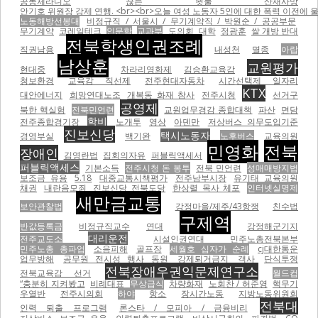
공동체라디오
끊는 쇳물 산재사망
안기호 위원장 강제 연행. <br><br>오늘 여성 노동자 5인에 대한 폭력 이전에 울산 현대자동차비정
노동해방선봉대
비정규직 / 서울시 / 무기계약직 / 박원순 / 공공부문
무기계약
코레일테크
인문학
교과부
도의회
대학
정광훈
쌀 개방 반대
전북학생인권조례
직권남용
내성천
멸종
아랍
남상훈
교원평가
현대중
차라리영화제
김승환교육감
청보환경
교육감 직선제
전주현대자동차
시간선택제 일자리
KTX
대안에너지
희망연대노조
개복동 화재 참사
전주시청
선거구
공영제
북한 핵실험
전북민언련
교원업무경감 종합대책
파산
면담
학비
전주종합경기장
노개투
영상
아덴만
저상버스 의무도입기준
진보신당
택시노동자
경영부실
백기완
노후버스
교육의원
민영화
전북
장애인
김영란법
집회의자유
퍼블릭액세서
퍼블릭액세스
기본소득
전주시청 돈 봉투
전북 민언련
성매매방지법
보조금 유용
5.18
대중교통시책평가
전주남부시장
유기태 교육의원
채권
내란음모죄
진보신당 전북도당
한상렬 목사 체포
인터넷실명제
새만금교통
보안관찰법
강정마을/제주/43항쟁
친수법
구제역
반값등록금
비정규직교수
연대
강정해군기지
대리운전
전주교도소
시설인권연대
민주노총전북본부
민주노총 총파업
소음피해
골프장
세월호 십자가 순례
cj대한통운
업무방해
공무원 전시성 행사 동원
강제퇴거금지
객사
단식투쟁
전북장애우권익문제연구소
전북교육감 선거
월드컵
“충분히 지켜봤고
비례대표
무상급식
차량화재
노회찬 / 허준영
핵무기
우열반
전주시의회
하야
항소
장시간노동
지방노동위원회
전북대
인력 퇴출 프로그램
론스타 / 모피아 / 금융비리