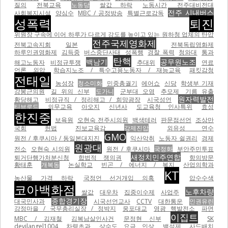
질의
전북교육
노동당
쌀값 하락
노동시간
전주대비전대
전주 시내버스
사회복지시설
양심수
MBC / 공정방송
특별근로감독
성폭력
퇴진
위원장 구속에 이어 하루가 다르게 강도를 높이고 있는 원하청 업체의 탄압
전주국제영화제
전북고속지회
일본
전북독립영화제
하루인권영화제
김득중
버스중단사태
성폭행
경찰 폭력
청와대
통과
탄핵
백남기
공무원노조
해고노동자
비정규투쟁
추대위
연료
언론 외압
학습지노조 / 특수고용노동자 / 재능교육
패킷감청
전태일
농성장
청소미화
민중총궐기
에어쇼
신당
학생부 기재
강봉근의원
길 위의 신부
도가니
군부대 오염
추모제
기름 유출
원자력발전
황당해고
비정규직 / 정리해고 / 희망광장
시국성언
티브로드
의무교육
아오지
신년사
도교육청 인사특위
효성
한진중
보육원
오현숙 전주시의원
백색테러
판문점선언
조상만
국회
헌법
진보교육감
강제진압
외유성 연수
GMO
원전 / 후쿠시마 / 동일본대지진
익산악취
노동자 쉴권리
경제
원광대
전소
오현숙 시의원
원전 / 후쿠시마
국정화
부안주민투표
새정치민주연합
퇴거단행가처분신청
합법적 쟁의권
항의방문
황태훈
개복동
논실학교
빈곤 / 에너지 / 복지
산업의학과
KT
농산물 가격 하락
국정언 선거개입 의혹
압수수색
코아백화점
노후차량
쌀값
대우차
집중이수제
사업주
종합경기장
대국민사과
시국선언교사
CCTV
대한통운
인권유린
강정마을 / 국무총리실장 / 정박지
웅포대교
영광 핵발전소
파면
이집트
MBC / 김재철
김복남살인사건
문정현 신부
SK
devilangel1004
차령초과
상수도 요금 인상
백석제
사드배치