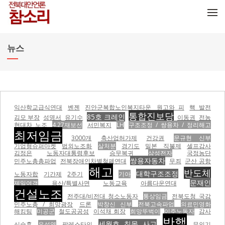
메뉴 건너뛰기
뉴스
익산학교급식연대
벤젠
진안군복합노인복지타운
원고와 피
핵 발전
통합진보당
85호 크레인
김모 부장
성명서
유기수
이동권
전농
현대차 노조
4.27재보선
서민복지
LH
구조조정 / 쌍용차 / 정리해고
최저임금
3000개
축산업허가제
건강권
문규현 신부
기업형슈퍼마켓
법외노조화
살처분
경기도
밀본
직불제
셀프감사
김정은
노동자대통령후보
승무복귀
삼성전자
국정농단
쌍용자동차
민주노총총파업
전북장애인차별철폐연대
무죄
군산 공항
해고
반도체
대학구조조정
노동자합
기간제
2주기
기아
문재인
제일여객
용산/특별사면
노동교육
아름다운연대
건설노조
전주대/비전대 청소노동자
통상임금
전북도청 국감
민주노총 / 희망광장
드론
박창신 신부
전북고속파업
의료민영화
해킹팀
미공군
철도공공성
이석채 회장
희망뚜벅이
이주노동자
감사
반핵
세월호 침몰 사고
신승훈
유성엽
팔레스타인
무인기