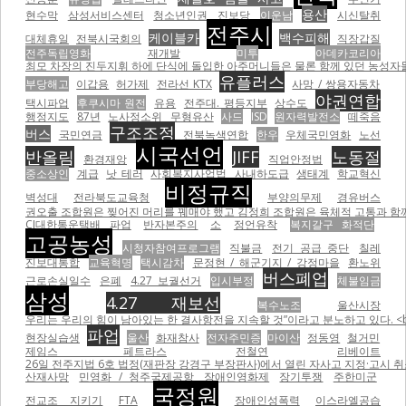
용산
현수막
삼성서비스센터
청소년인권
진보당
이운남
시신탈취
전주시
케이블카
백수피해
대체휴일
전북시국회의
직장갑질
전주독립영화
재개발
미투
아데카코리아
최모 차장의 진두지휘 하에 단식에 돌입한 아주머니들은 물론 함께 있던 농성자들을 무자비하게 폭행하면서
유플러스
부당해고
이갑용
허가제
전라선 KTX
사망 / 쌍용자동차
야권연합
택시파업
후쿠시마 원전
유용
전주대. 평등지부
상수도
행정지도
87년
노사정소위
무형유산
사드
ISD
원자력발전소
떼죽음
구조조정
버스
국민연금
전북녹색연합
한우
우체국민영화
노선
시국선언
반올림
JIFF
노동절
환경재앙
직업안정법
중소상인
계급
낫 테러
사회복지사업법
사내하도급
생태계
학교혁신
비정규직
벽성대
전라북도교육청
부양의무제
경유버스
권오출 조합원은 찢어진 머리를 꿰매야 했고 김정희 조합원은 육체적 고통과 함께
CJ대한통운택배 파업
반자본주의
소
정언유착
복지갈구 화적단
고공농성
시청자참여프로그램
직불금
전기 공급 중단
칠레
진보대통합
교육혁명
택시감차
문정현 / 해군기지 / 강정마을
환노위
버스폐업
근로손실일수
은폐
4.27 보궐선거
입시부정
체불임금
삼성
4.27 재보선
복수노조
울산시장
우리는 우리의 힘이 남아있는 한 결사항전을 지속할 것”이라고 분노하고 있다. <br
파업
현장실습생
울산
화재참사
전자주민증
마이산
정동영
철거민
제임스 페트라스
전철연
리베이트
26일 전주지법 6호 법정(재판장 강경구 부장판사)에서 열린 자사고 지정·고시 취
산재사망
민영화 / 청주국제공항
장애인영화제
장기투쟁
주한미군
국정원
전교조 지키기
FTA
장애인성폭력
이스라엘공습