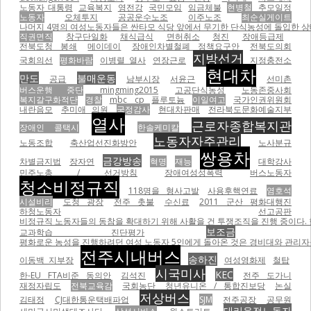
노동자 대통령
교육복지
영전강
국민모임
임금체불
현병철
추모일정
노동자
오체투지
공공운수노조
이주노조
최순실게이트
나머지 4명의 여성노동자들은 싼타모 식당 앞에서 무기한 단식농성에 돌입한 상태이
직권면직
창구단일화
채식급식
면허취소
청진
장애등급제
전북도청 봉쇄
메이데이
장애인차별철폐 정책요구안
전북도의회
지방선거
국회의선
평화바람
이병렬 열사
연장근로
지정충전소
현대차
만도
불매운동
공급
남부시장
서윤근
선미촌
버스운행 중단
mingming2015
고공단식농성
노동존중사회
복지갈구화적단
경찰
mbc
cp
플루토늄
이일여고
국가인권위원회
내란음모
추미애 의원
국정감사
현대차판매
전라북도문화예술지부
열사
근로자종합복지관
장애인 콜택시
한솔케미칼
노동자자주관리
노동조합
축산업선진화방안
노사분규
쌍용차
금강방송
차별금지법
장자연
혁명
재능
대학강사
민주노총 / 선거방침
장애여성성폭력
버스노동자
청소비정규직
118명을 형사고발
사용후핵연료
염호석
시설비리
도청 광장
전주 촛불
수신료
2011 군산 평화대행진
하청노동자
선고공판
비정규직 노동자들의 동참을 확대하기 위해 사활을 건 투쟁조직을 진행 중이다.
보조금
교과학습 진단평가
평화로운 농성을 진행하려던 여성 노동자 5인에게 돌아온 것은 경비대와 관리자들의
전주시내버스
송하진
이동백 지부장
여성영화제
철탑
시국미사
KEC
한-EU FTA비준 동의안
김석진
전주 도가니
재정자립도
전북교육감
국회농단
청년유니온 / 통합진보당
논실
저상버스
김태정
CJ대한통운택배파업
SJM
전주공장
공무원
대리운전노동자