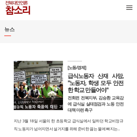
메뉴 건너뛰기
뉴스
[노동/경제]
급식노동자 산재 사망,
"노동자, 학생 모두 안전
한 학교 만들어야"
전회련 전북지부, 김승환 교육감
에 급식실 실태점검과 노동 안전
대책 마련 촉구
지난 3월 18일 서울의 한 초등학교 급식실에서 일하던 학교비정규
직 노동자가 넘어지면서 설거지를 위해 준비한 끓는 물에 빠지는...