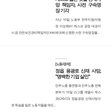
망 책임자, 사전 구속영
장 기각
지난 10일 노동부 전주지청(지청
장 이성희)이 캐스코 공장 대표이
사 겸 안전보건관리책임자인 K씨에 대해 신청한 사전 구속영장을...
[노동/경제]
정읍 용광로 산재 사망,
"명백한 기업 살인"
민주노총 총연맹과 민주노총 전북
본부가 10일 LS그룹 계열사 캐스
코(CASCO) 정읍공장 산재사망으
로 목숨을 잃은 노동자들을 애도...