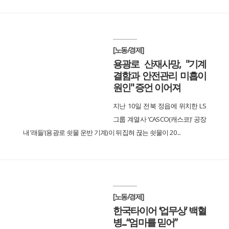
[노동/경제]
용광로 산재사망, "기계
결함과 안전관리 미흡이
원인" 증언 이어져
지난 10일 전북 정읍에 위치한 LS
그룹 계열사 ‘CASCO(캐스코)’ 공장
내 ‘래들’(용광로 쇳물 운반 기계)이 뒤집혀 끊는 쇳물이 20...
[노동/경제]
한국타이어 ‘업무상’ 백혈
병...“엄마를 믿어”