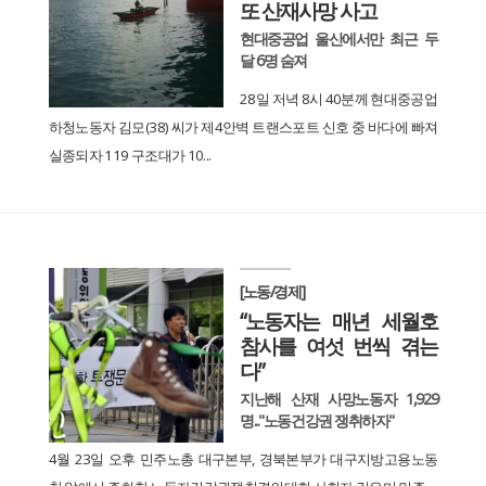
또 산재사망 사고
현대중공업 울산에서만 최근 두
달 6명 숨져
28일 저녁 8시 40분께 현대중공업
하청노동자 김모(38) 씨가 제4안벽 트랜스포트 신호 중 바다에 빠져
실종되자 119 구조대가 10...
[노동/경제]
“노동자는 매년 세월호
참사를 여섯 번씩 겪는
다”
지난해 산재 사망노동자 1,929
명..."노동건강권 쟁취하자"
4월 23일 오후 민주노총 대구본부, 경북본부가 대구지방고용노동