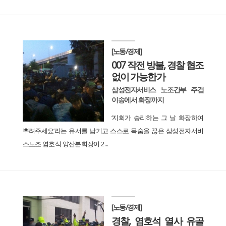
[노동/경제]
007 작전 방불, 경찰 협조
없이 가능한가
삼성전자서비스 노조간부 주검
이송에서 화장까지
‘지회가 승리하는 그 날 화장하여
뿌려주세요’라는 유서를 남기고 스스로 목숨을 끊은 삼성전자서비
스노조 염호석 양산분회장이 2...
[노동/경제]
경찰, 염호석 열사 유골