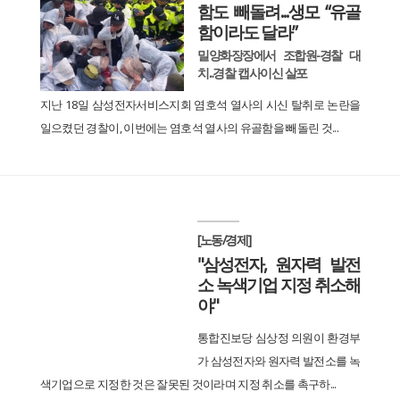
함도 빼돌려...생모 “유골
함이라도 달라”
밀양화장장에서 조합원-경찰 대
치...경찰 캡사이신 살포
지난 18일 삼성전자서비스지회 염호석 열사의 시신 탈취로 논란을
일으켰던 경찰이, 이번에는 염호석 열사의 유골함을 빼돌린 것...
[노동/경제]
"삼성전자, 원자력 발전
소 녹색기업 지정 취소해
야"
통합진보당 심상정 의원이 환경부
가 삼성전자와 원자력 발전소를 녹
색기업으로 지정한 것은 잘못된 것이라며 지정 취소를 촉구하...