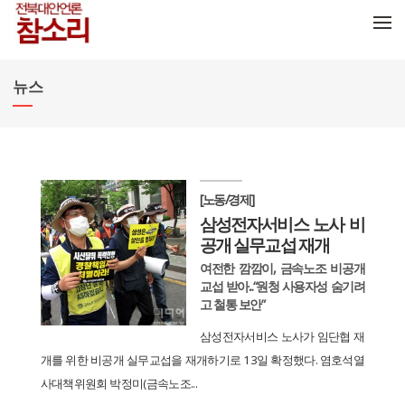
메뉴 건너뛰기
뉴스
[노동/경제]
삼성전자서비스 노사 비
공개 실무교섭 재개
여전한 깜깜이, 금속노조 비공개
교섭 받아...“원청 사용자성 숨기려
고 철통 보안”
삼성전자서비스 노사가 임단협 재
개를 위한 비공개 실무교섭을 재개하기로 13일 확정했다. 염호석열
사대책위원회 박정미(금속노조...