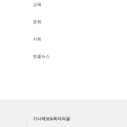
교육
문화
사회
한줄뉴스
기사제보&독자의글