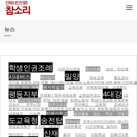
메뉴 건너뛰기
뉴스
학생인권조례
시민감사관제
청소미화
삼성 반도체
밀양
시내버스
택시감차
재능교육
철도공사
안기호 위원장 강제 연행. <br><br>오늘 여성 노동자 5인에 대한 폭력 이전에 울산 현대자동차비정
원자력발전
안중근 의사 유묵
교육의원
전북희망대회
오체투지
평등지부
4대강
민영화 / 청주국제공항
교원업무경감
LG
단식
익산 민간위탁
천막
석면 매립
하청노동자
학생인권조례 운동본부
김승수 전주시장
전주교도소
전라북도 교육청
조세피난
위원장 구속에 이어 하루가 다르게 강도를 높이고 있는 원하청 업체의 탄압
지평선학교
대체복무
신승훈
발암물질 없는 학교 만들기
도교육청
송전탑
평화바람
전주시민미디어센터 영시미
정보공개청구
도지사
셰브런
cj대한통운
시간선택제 일자리
사드
산재
메이데이
무인기
질의
지리산
사립학교
강봉근의원