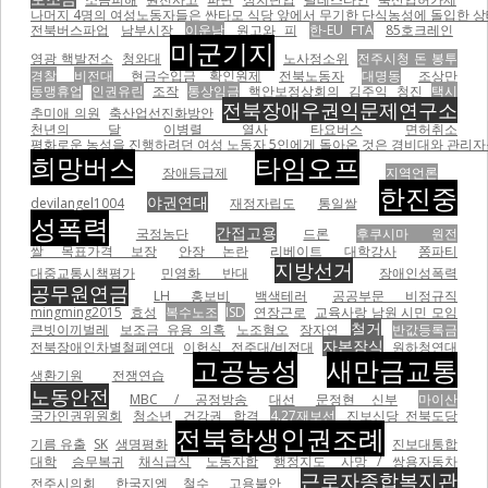
나머지 4명의 여성노동자들은 싼타모 식당 앞에서 무기한 단식농성에 돌입한 상태이
전북버스파업
남부시장
이운남
원고와 피
한-EU FTA
85호크레인
미군기지
영광 핵발전소
청와대
노사정소위
전주시청 돈 봉투
경찰
비전대
현금수입금 확인원제
전북노동자
대명동
조상만
동맹휴업
인권유린
조작
통상임금
핵안보정상회의
김주익
청진
택시
전북장애우권익문제연구소
추미애 의원
축산업선진화방안
천년의 달
이병렬 열사
타요버스
면허취소
평화로운 농성을 진행하려던 여성 노동자 5인에게 돌아온 것은 경비대와 관리자들의
희망버스
타임오프
장애등급제
지역언론
한진중
야권연대
devilangel1004
재정자립도
통일쌀
성폭력
간접고용
국정농단
드론
후쿠시마 원전
쌀 목표가격 보장
안장 논란
리베이트
대학강사
쫑파티
지방선거
대중교통시책평가
민영화 반대
장애인성폭력
공무원연금
LH 홍보비
백색테러
공공부문 비정규직
mingming2015
효성
복수노조
ISD
연장근로
교육사랑 남원 시민 모임
철거
큰빗이끼벌레
보조금 유용 의혹
노조혐오
장자연
반값등록금
자본잠식
전북장애인차별철폐연대
이헌식
전주대/비전대
원하청연대
고공농성
새만금교통
생환기원
전쟁연습
노동안전
MBC / 공정방송
대선
문정현 신부
마이산
국가인권위원회
청소년
건강권
합격
4.27재보선
진보신당 전북도당
전북학생인권조례
기름 유출
SK
생명평화
진보대통합
대학
승무복귀
채식급식
노동자합
행정지도
사망 / 쌍용자동차
근로자종합복지관
전주시의회
한국지엠 철수
고용불안