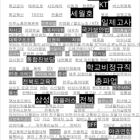
KT
학교급식
에콰도르
사드배치
이동권
한중fta
버스위원회
세월호
학교혁신
10구단
전철연
웅포
경쟁교육
일제고사
민주노총전북본부
언론파업
민영화 / 철도노조 / KTX
국가보안법
자사고
노동자대회
경영부실
대우차
도민총궐기
비정규직 / 희망광장 / 총선 공약
5.18
참교육
유기태 교육의원
대학구조조정
표현의 자유
떼죽음
아수나로
우리는 우리의 힘이 남아있는 한 결사항전을 지속할 것”이라고 분노하고 있다. <br
전주교대
미디어렙법
이일여고
드레곤레이크CC
이석기 의원 무죄
정의당
교과부
문정현 신부.
티브로드
LH
6대요구안
신재생에너지
통합진보당
감사청구
대한통운
학생 정치활동 탄압
7대자연경관
학교비정규직
헌법
경찰 폭력
STX
장애인영화제
85호 크레인
종편
2400원 해고
제주 강정마을
희망버스 / 희망뚜벅이
총파업
전북도교육청
철탑
전국노동자대회
옥성
전주MBC
상수도 요금 인상
mbc
시신탈취
비상시국회의
#미투운동
용산
컨택터스
사회복지사업법
국회
해고자 / 쌍용차
유통법
삼성
전북
유플러스
SK브로드밴드
발전노조
정년해고
장애인차별철폐 정책요구안
희망뚜벅이
안녕들하십니까
민주버스본부 전북지부
실명제 / 선거실명제
자식이나 다름없는 어린 친구들이 단전·단수로 고통받고 있는 것을 더 이상 두고 볼
근로복지공단
CO
가스
현대차 노조
알바노동
승무거부
발달장애인
JIFF
강정마을 / 국무총리실장 / 정박지
인터넷 실명제
야권연합
학교폭력근절종합대책
민언련
광주 인화학교
국회농단
탈핵버스
원전 / 후쿠시마 / 동일본대지진
론스타 / 모피아 / 금융비리