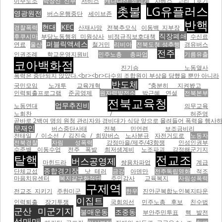
이주노조
박창신 신부
서비스
캐나다산 쇠고기
차베스
고리 1호기
촛불
LG유플러스
영광원전
버스운행중단
세이브존
반핵
현대
KEC
경찰폭력
산재사망
전북추모식
이동백 지부장
직장폐쇄
후쿠시마
부당노동행위
미원상사
비정규직보호대책
수신료
퍼블릭액세스
연료
울산
철거민
리비아
전북도청 성추행
경유버스
전주
인권조례
학교운영지원비
민주노총 총파업
기름유출
코아백화점
진기승 노동열사
폭력은 중단되지 않았다.<br><br>다수의 조합원이 부상을 당했을 뿐만 아니라
반도체
국민모임
노개투
교육개혁
“충분히 지켜봤고
인력퇴출프로그램
준공영제
원자력발전소
박근혜 연설
전북본부
전북교육청
업무추진비
노동연대
의무교육
노회찬 / 허준영
곧바로 2백여 명의 원청 관리자와 경비대가 식당 앞으로 몰려들어 폭력을 행사하기 
문재인
버스중단사태
전북 민언련
보조금비리
전태일 / 이소선 / 김진숙 / 희망버스
노사분규
자전거도로
노동자
전북경찰
자림 성폭력
강정마을/제주/43항쟁
인성인권부
수준별 이동수업
전주 폭발
최저생계비
노조파괴
강정해군기지
탈핵
전교조
버스공영제
마힌드라
쌍용차파업
계급
종합경기장
단체교섭
낫 테러
금강
아덴만
전주독립영화
적조
마음치유센터
복지갈구화적단
주민감사
교육복지
자림성폭력
구제역
전교조 지키기
주한미군
한우
진안군복합노인복지타운
이집트
인력퇴출
장기투쟁
국회의선
민주노총 후보
친수법
군산 미군기지
불매운동
조중동
부안주민투표
핵 발전
성매매