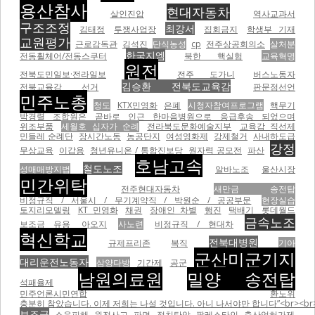
용산참사
현대자동차
살인진압
역사교과서
구조조정
최강서
김태정
투쟁사업장
집회금지
학생부 기재
교원평가
근로감독관
김석진
단식농성
cp
전주상공회의소
살처분
한국지엠
전동휠체어/전동스쿠터
북한 핵실험
교육혁명
원전
전북도민일보·전라일보
전주 도가니
버스노동자
김승환 전북도교육감
전북교육감 선거
판문점선언
민주노총
청도
KTX민영화
은폐
시청자참여프로그램
핵무기
박경렬 조합원은 곧바로 인근 한마음병원으로 응급후송 되었으며
위조부품
세월호 십자가 순례
전라북도문화예술지부
교육감 직선제
민들레 순례단
장시간노동
농공단지
여성영화제
강제철거
사내하도급
강정
무상교육
이갑용
청년유니온 / 통합진보당
원자력 공모전
파산
호남고속
철도노조
성매매방지법
알바노조
울산시장
민간위탁
전주현대자동차
새만금 송전탑
비정규직 / 서울시 / 무기계약직 / 박원순 / 공공부문
현장실습
토지리모델링
KT 민영화
채권
장애인 차별
행진
택배기
롯데월드
금속노조
보조금 유용
아오지
사노련
비정규직 / 현대차
혁신학교
전북대병원
규제프리존
복직
기아
군산미군기지
대리운전노동자
삼양다방
기간제
공군
남원의료원
밀양 송전탑
석패율제
민주언론시민연합
환노위
충분히 참았습니다. 이제 저희는 나설 것입니다. 아니 나서야만 합니다”<br><br
보조금
소음피해
원전사고
파면
정치탄압
팔레스타인
축산업허가제