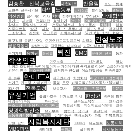
김승환 전북교육감
반올림
대형마트
보도 통제
파업
노동부
오현숙 전주시의원
강제진압
발레오만도
월드컵
단체협약
익산병원
학비
급식비리
객사
전주대비전대
부정선거
유기수
사납금
전력대란
경제위기
안도현
인터넷실명제
시국회의
학생부 폭력사실 기재
전주대/비전대 청소노동자
개복동
해적
진주의료원
쌀값
자살
원전 / 후쿠시마
해고노동자
직권남용
노조할권리
김정희
선고공판
사회복지시설
87년 6월 항쟁
현수막
건설노조
패킷감청
공군기 추락
주민추천교육장공모제
의정회
쌍용자동차
금강방송
삼성반도체
최종합의
나라슈퍼
고공단식농성
퇴진
GMO
송하진
무기계약
유성엽
문규현 신부
통과
학생인권
민주노총 / 선거방침
영상
김정희 조합원은 폭력이 벌어지는 과정에 대한 충격으로 정신적 쇼크상태에 빠져
외유성 연수
버스운행 중단
최저임금 현실화
이스라엘공습
민중총궐기
한미FTA
돈 봉투
대국민사과
차량화재
해군기지 / 강정마을
선거구
진보당
사이버연수
폭력
무주
비정규직 / 현대자동차 / 불법파견
전북도청
35사단
보육교사
민주노총 전북본부
인문학
유성기업
한상균
불법찬조금
선거보도 감시
박근혜 퇴진
대명동/개복동 화재참사
전북도교육창 인사검증
구조조정 / 쌍용차 / 정리해고
차별금지법
익산학교급식연대
일본
영광핵발전소
유가부수
합법적 쟁의권
원전반대
우열반
노동해방선봉대
핵발전소
CJ대한통운 택배노동자 파업
전북도의회
자림복지재단
노동재해
망월 묘역
3000개
유골탈취
MBC파업
택시노동자
비례대표
국정화
살인정권