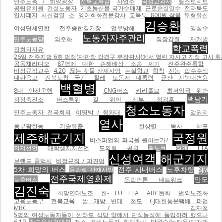
민주노총 / 희망광장
전북교육감
사업주
국정교과서
월스트리트
공립유치원
건설노동자
기초농산물 국가수매제
근로손실일수
전라북도
입시폐지
서신검열
소
영어회화전문강사
교육부
800원 착복
무형유산
김승환
여성단체연합
전주종합경기장
업무방해
양심수
노동자자주관리
민주노동당
외주화
직장갑질
재개발
학교폭력
집회의자유
26일 전주지법 6호 법정(재판장 강경구 부장판사)에서 열린 자사고 지정·고시 취
공동체라디오
87명에 대한 손해배상 소송 제기
전주완주통합
비정규직교수
4.20
끊는 쇳물 산재사망
논실학교
학칙
전농
압수수색
내란음모
전북도청 국감
칠레
노동자 대통령
군산 전북대병원
백혈병
8대 안전운행
CNG버스
키리졸브
최저임금 위반
백남기
지정충전소
버스특위
길 위의 신부
정광훈
청소노동자
민주노동자 전국회의
이명박 / 청와대
알권리
열사
동부팜한농
기술유출
한상렬 목사 체포
제주해군기지
국정원
버스파업의 파국을 원하는가?
지지선언
대학생지지선언
도의회
공급
곽노현
징계
FTA
신성여객
해군기지
브랜드 콜택시
비정규직 / 파견법
5차 희망의 버스
전주 시내버스
노후차량
용광로 산재사망
SJM
전주국제영화제
만도
노후버스
독립언론 네트워크
김진숙
희망연대노조
한- EU FTA
ABC협회
법외노조화
고용노동부
전북교육
쌀 개방 반대
철도
CJ대한통운택배 파업
MBC / 김재철
5명의 여성노동자들이 싼타모 식당 앞에서 단식농성에 돌입하려 했으나
6.10
참교육실천대회
전소
경비노동자
화재참사
박원순/뉴타운/재개발