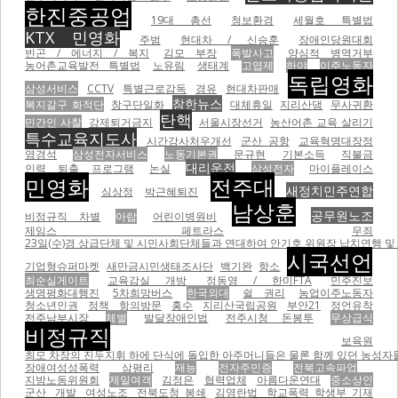
한진중공업
19대 총선
청보환경
세월호 특별법
KTX 민영화
주범
현대차 / 신승훈
장애인당원대회
빈곤 / 에너지 / 복지
김모 부장
폭발사고
양심적 병역거부
농어촌교육발전 특별법
노유림
생태계
고엽제
하야
이주노동자
독립영화
삼성서비스
CCTV
특별근로감독
경유
현대차판매
참한뉴스
복지갈구 화적단
창구단일화
대체휴일
지리산댐
무사귀환
탄핵
민간인 사찰
강제퇴거금지
서울시장선거
농산어촌 교육 살리기
특수교육지도사
시간강사처우개선
군산 공항
교육혁명대장정
염경석
삼성전자서비스
노동기본권
문규현
기본소득
직불금
대리운전
인력 퇴출 프로그램
논실
삼성전자
마이플레이스
민영화
전주대
새정치민주연합
심상정
박근혜퇴진
남상훈
공무원노조
비정규직 차별
아랍
어린이병원비
제임스 페트라스
무죄
23일(수)경 상급단체 및 시민사회단체들과 연대하여 안기호 위원장 납치연행 및 
시국선언
기업형슈퍼마켓
새만금시민생태조사단
백기완
항소
최순실게이트
교육감실 개방
정동영 / 한미FTA
민주진보
생명평화대행진
5차희망버스
한국외대
쉴 권리
농업이주노동자
청소년인권
정책
항의방문
홍수
지리산국립공원
부안21
정언유착
전주남부시장
체벌
발달장애인법
전주시청 돈봉투
무상급식
비정규직
보육원
최모 차장의 진두지휘 하에 단식에 돌입한 아주머니들은 물론 함께 있던 농성자들을 무자비하게 폭행하면서
장애여성성폭력
삼평리
재능
전자주민증
전북고속파업
지방노동위원회
제일여객
김정은
협력업체
아름다운연대
중소상인
군산
개발
여성노조
전북도청 봉쇄
김영란법
학교폭력 학생부 기재