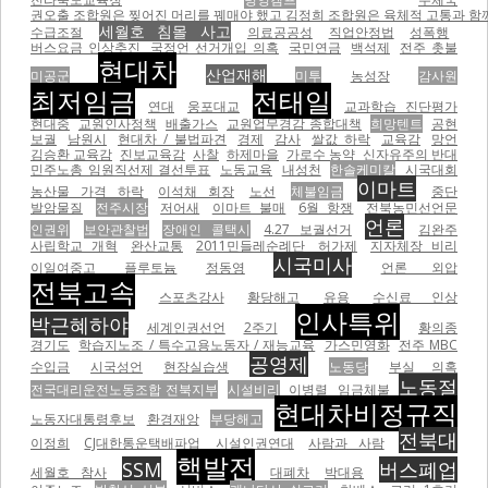
권오출 조합원은 찢어진 머리를 꿰매야 했고 김정희 조합원은 육체적 고통과 함께
세월호 침몰 사고
수급조절
의료공공성
직업안정법
성폭행
버스요금 인상추진
국정언 선거개입 의혹
국민연금
백석제
전주 촛불
현대차
산업재해
미공군
미투
농성장
감사원
최저임금
전태일
연대
웅포대교
교과학습 진단평가
현대중
교원인사정책
배출가스
교원업무경감 종합대책
희망텐트
공현
보궐
남원시
현대차 / 불법파견
경제
감사
쌀값 하락
교육감
망언
김승환 교육감
진보교육감
사찰
하제마을
가로수 농약
신자유주의 반대
민주노총 임원직선제 결선투표
노동교육
내성천
한솔케미칼
시국대회
이마트
농산물 가격 하락
이석채 회장
노선
체불임금
중단
발암물질
전주시장
저어새
이마트 불매
6월 항쟁
전북농민선언문
언론
인권위
보안관찰법
장애인 콜택시
4.27 보궐선거
김완주
사립학교 개혁
완산교통
2011민들레순례단
허가제
지자체장 비리
시국미사
이일여중고
플루토늄
정동영
언론 외압
전북고속
스포츠강사
황당해고
유용
수신료 인상
인사특위
박근혜하야
세계인권선언
2주기
황의종
경기도
학습지노조 / 특수고용노동자 / 재능교육
가스민영화
전주 MBC
공영제
수입금
시국성언
현장실습생
노동당
부실 의혹
노동절
전국대리운전노동조합 전북지부
시설비리
이병렬
임금체불
현대차비정규직
노동자대통령후보
환경재앙
부당해고
전북대
이정희
CJ대한통운택배파업
시설인권연대
사람과 사람
핵발전
SSM
버스폐업
세월호 참사
대폐차
박대용