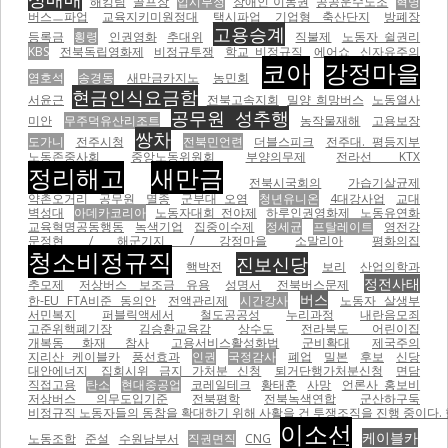
해킹팀
골프장
입시부정
장애인 이동권
공공운수노조
혁명
버스ㅡ파업
교육지키미원정대
택시파업
기업형 축산단지
방폐장
고용승계
등록금
횡령
인권영화
추대위
직불제
노동자 쉴권리
KBS
전북독립영화제
비정규투쟁
학교 비정규직
에어쇼
신자유주의
코아
강정마을
염호석
송경동
새만금카지노
농민회
현금인식요금함
서윤근
전북고속지회
밀양 희망버스
노동열사
공무원 성추행
미안
무주덕유산리조트
농작물재해
고용보장
쌍차
도가니
전주시청
전북민언련
더블스피크
전주대. 평등지부
노동존중사회
중앙노동위원회
부양의무제
전라선 KTX
정리해고
새만금
전북시국회의
가습기살균제
약촌오거리
공무원
멸종
군부대 오염
청년유니온
4대강사업
교대
벽성대
아데카코리아
노동자대회 전야제
하루인권영화제
노동유연화
교육혁명공동행동
녹색기업
집중이수제
정세균
프탈레이트
영전강
문정현 / 해군기지 / 강정마을
소말리아
평화의집
청소비정규직
진보신당
핵박전
보리
산업의학과
정전사태
추모제
저상버스 보조금 유용
성명서
전북버스문제
버스
한-EU FTA비준 동의안
전액관리제
시간강사
노동자 살생부
서민복지
퍼블릭액세서
철도공공성
누리과정
내란음모죄
고준위핵폐기장
김승환교육감
상수도
전라북도 어린이집
개복동 화재 참사
고용서비스활성화법
군비확대
제국주의
지리산 케이블카
풍선효과
인권
국정감사
폐업
밀본
후보
신당
대안에너지
집회시위 금지 가처분 신청
퇴거단행가처분신청
면담
직접고용
탄소
현대중공업
코레일테크
황태훈
사망
언론사 홍보비
저상버스 의무도입기준
전북평학
전북녹색연합
군산하구둑
비정규직 노동자들의 동참을 확대하기 위해 사활을 건 투쟁조직을 진행 중이다.
이소선
케이블카
노동조합
준설
수원남부서
직권면직
CNG