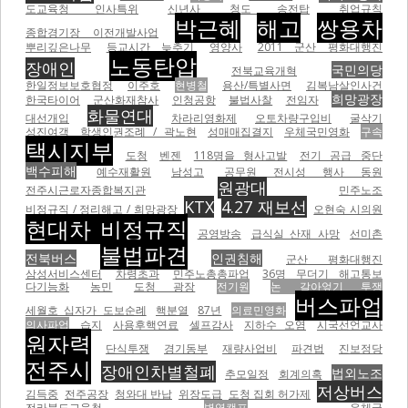
도교육청 인사특위
신년사
청도 송전탑
취업규칙
박근혜
해고
쌍용차
종합경기장 이전개발사업
뿌리깊은나무
등교시간 늦추기
영양사
2011 군산 평화대행진
노동탄압
장애인
국민의당
전북교육개혁
한일정보보호협정
이주호
현병철
용산/특별사면
김복남살인사건
희망광장
한국타이어
군산화재참사
인청공항
불법사찰
전임자
화물연대
대선개입
차라리영화제
오토차량구입비
굴삭기
성진여객
학생인권조례 / 곽노현
성매매집결지
우체국민영화
구속
택시지부
도청
벤젠
118명을 형사고발
전기 공급 중단
백수피해
예수재활원
남성고
공무원 전시성 행사 동원
원광대
전주시근로자종합복지관
민주노조
KTX
4.27 재보선
비정규직 / 정리해고 / 희망광장
오현숙 시의원
현대차 비정규직
공영방송
급식실 산재 사망
선미촌
불법파견
전북버스
인권침해
군산 평화대행진
삼성서비스센터
차령초과
민주노총총파업
36명 무더기 해고통보
다기능화
농민
도청 광장
전기원
논 갈아엎기 투쟁
버스파업
세월호 십자가 도보순례
핵분열
87년
의료민영화
의사파업
습지
사용후핵연료
셀프감사
지하수 오염
시국선언교사
원자력
단식투쟁
경기동부
재량사업비
파견법
진보정당
전주시
장애인차별철폐
법외노조
추모일정
회계의혹
저상버스
김득중
전주공장
청와대 반납
위장도급
도청 집회 허가제
전라북도교육청
병영캠프
우체국