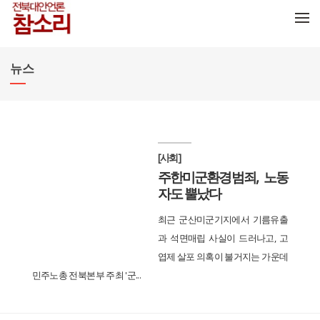
메뉴 건너뛰기
뉴스
[사회]
주한미군환경범죄, 노동
자도 뿔났다
최근 군산미군기지에서 기름유출
과 석면매립 사실이 드러나고, 고
엽제 살포 의혹이 불거지는 가운데
민주노총 전북본부 주최 '군...