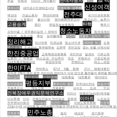
현대자동차
논실
우체국
지리산 케이블카
청도
신성여객
후쿠시마
새만금시민생태조사단
전북도청 성추행
전주대
벽성대
건설노동자
현대차판매
국가인권위원회
진기승 노동열사
울산시장
영어회화전문강사
등교시간 늦추기
고용승계
탄핵
중단
한일정보보호협정
핵무기
청소노동자
강정마을 / 국무총리실장 / 정박지
최저생계비
장자연
직접고용
후보
농작물재해
비전대
세월호 십자가 순례
정리해고
익산악취
직권남용
청소년인권
2400원 해고
도청
백수피해
조세피난
동부팜한농
김완주
국민모임
끊는 쇳물 산재사망
한진중공업
교육혁명공동행동
국민연금
알권리
기본소득
노회찬 / 허준영
버스요금 인상추진
적조
무형유산
근로감독관
CJ대한통운택배파업
부양의무제
컨택터스
버스ㅡ파업
한미FTA
면허취소
87년 6월 항쟁
군산 평화대행진
곧바로 2백여 명의 원청 관리자와 경비대가 식당 앞으로 몰려들어 폭력을 행사하기 
국민의당
산업재해
택시감차
대체휴일
대한통운
메이데이
평등지부
보안관찰법
후쿠시마 원전
전주대비전대
제일여객
전북추모식
재능교육
전북평학
상수도 요금 인상
전북장애우권익문제연구소
지리산
박원순/뉴타운/재개발
이마트
단식투쟁
단식
전북도민일보·전라일보
정동영
노조파괴
전주현대자동차
단식농성
민간인 사찰
지방노동위원회
인문학
23일(수)경 상급단체 및 시민사회단체들과 연대하여 안기호 위원장 납치연행 및 
민주노총
전북본부
질의
셰브런
경기동부