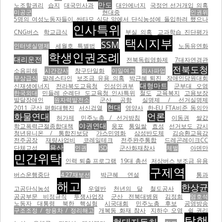
만도
노조할권리
습지
대국민사과
대안에너지
국정언 선거개입 의혹
미공군
현대중
인권위
5명의 여성노동자들이 싼타모 식당 앞에서 단식농성에 돌입하려 했으나
인사특위
CNG버스
학교급식
부실 의혹
교과학습 진단평가
택시지부
SSM
인터넷실명제
세월호 특별법
노동유연화
학생인권조례
대리운전
전북독립영화제
7대자연경관
전북도청
소음피해
시간강사
창구단일화
이일여고
의사파업
무상급식
팔레스타인
보조금 유용 의혹
박근혜 퇴진
장애인당원대회
대형마트
신재생에너지
전라북도교육청
인성인권부
군부대 오염
한국외대
민들레 순례단
도교육청 인사특위
철도
교육복지
고용보장
발달장애인
원자력발전소
군산 공항
실명제 / 선거실명제
현대
2011 군산 평화대행진
서신검열
영양사
한-EU FTA비준 동의안
화물연대
언론
허가제
민주노총 / 선거방침
이동권
쌀값
야권연대
학교폭력근절종합대책
웅포
통일쌀
효성
선거보도 감시
청년유니온 / 통합진보당
가스민영화
삼성반도체
김승환교육감
전주공장
재량사업비
코레일테크
전주완주통합
드레곤레이크CC
용산
단체교섭
인권
ISD
군산화재참사
체벌
아덴만
민간위탁
인력 퇴출 프로그램
19대 총선
저상버스 보조금 유용
구제역
버스운행중단
4.27재보선
박근혜 연설
통과
해고
한상균
고공단식농성
우열반
천년의 달
철도공사
공공부문 비정규직
투쟁사업장
군산 전북대병원
김정희
염호석
노동자 대통령
북한 핵실험
시국대회
민주노총 후보
공영방송
구조조정 / 쌍용차 / 정리해고
개복동 화재 참사
지하수 오염
쉴 권리
탈핵