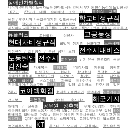
장애인차별철폐
나머지 4명의 여성노동자들은 싼타모 식당 앞에서 무기한 단식농성에 돌입한 상태이
표현의 자유
10구단
87명에 대한 손해배상 소송 제기
학교비정규직
원전 / 후쿠시마 / 동일본대지진
철도공공성
고엽제
청와대 반납
고용서비스활성화법
무상교육
전국노동자대회
자식이나 다름없는 어린 친구들이 단전·단수로 고통받고 있는 것을 더 이상 두고 볼
고공농성
유플러스
고용불안
신년사
현대차비정규직
노동재해
합법적 쟁의권
웅포대교
전주시내버스
비정규직 / 희망광장 / 총선 공약
보리
노동탄압
전주시
희망광장
STX
유용
인권조례
공군
김진숙
대체복무
부당해고
4대강사업
파견법
정광훈
시민감사관제
비정규직 / 현대차
학교혁신
문정현 신부
장애인차별철폐 정책요구안
타요버스
철거민
해적
사업주
85호 크레인
버스파업의 파국을 원하는가?
행진
참교육
전동휠체어/전동스쿠터
청년유니온
밀양 희망버스
전주시청
일본
코아백화점
2주기
현대차 / 불법파견
백색테러
노동기본권
해군기지
자본잠식
전라북도
기업형 축산단지
공무원 성추행
현대차 / 신승훈
우체국민영화
추대위
아동권리협약
경비노동자
쫑파티
MBC / 김재철
고용노동부
칠레
하야
리베이트
알바노조
한중fta
장애인 이동권
전북시국회의
사립학교 개혁
삼양다방
CJ대한통운택배 파업
스타케미컬
교원업무경감
월스트리트
KT
농업이주노동자
론스타 / 모피아 / 금융비리
공립유치원