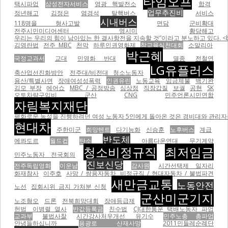
타임오프
택시파업
삼성전자서비스
영광 핵발전소
합격
업무추진비
정년해고
김정은
염경석
탈핵버스
서비스
시내버스
118명을 형사고발
면담
군비확대
전주시민미디어센터 영시미
황당해고
우리는 우리의 힘이 남아있는 한 결사항전을 지속할 것”이라고 분노하고 있다. <br
김영란법
전주 MBC
천막
하루인권영화제
참교육실천대회
소말리아
박근혜
국정교과서
교대
민영화 반대
멸종
전철연
LG유플러스
축산업선진화방안
전주대/비전대 청소노동자
용산/특별사면
장애여성성폭력
인권유린
노동교육
임금체불
백기완
김모 부장
에어쇼
MBC / 공정방송
심상정
직장갑질
보궐
공현
SK
오토차량구입비
군산
CNG
민주언론시민연합
자림복지재단
평화로운 농성을 진행하려던 여성 노동자 5인에게 돌아온 것은 경비대와 관리자들의
현대차
주한미군
희망텐트
다기능화
신승훈
노후버스
계급
반도체
에콰도르
월드컵
탄소
아름다운연대
무기계약
청소비정규직
최저임금
민주노동자 전국회의
진보신당
전주독립영화
이운남
감사원
시간선택제 일자리
화재참사
이주호
사망 / 쌍용자동차
비정규직 / 현대자동차 / 불법파견
새만금교통
노동안전
노선
집회시위 금지 가처분 신청
군산미군기지
노조혐오
드론
전북희망대회
장애등급제
헌법
이병렬 열사
반값등록금
친수법
CJ대한통운 택배노동자 파업
교과부
불법사찰
시간강사처우개선
유기수
민주노총 총파업
안녕들하십니까
용광로 산재사망
2011민들레순례단