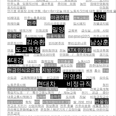
비정규직 / 정리해고 / 희망광장
전주 도가니
민주노총 임원직선제 결선투표
추미애 의원
농민
장애인영화제
토지리모델링
이정희
안기호 위원장 강제 연행. <br><br>오늘 여성 노동자 5인에 대한 폭력 이전에 울산 현대자동차비정
산재
야권연합
비례대표
민주노총총파업
전북교육감
전주
하제마을
지리산국립공원
입시폐지
차별금지법
밀양
양심적 병역거부
인청공항
교육부
급식실 산재 사망
원광대
쌍용자동차
축산업허가제
mingming2015
전주시의회
김승환
남상훈
판문점선언
반자본주의
뿌리깊은나무
도교육청
KTX 민영화
연료
원하청연대
전농
비정규투쟁
김승환 교육감
기업형슈퍼마켓
민영화 / 청주국제공항
경기도
4대강
간접고용
내성천
협력업체
도민총궐기
노동시간
저상버스 의무도입기준
직권면직
패킷감청
안도현
전주대/비전대
현금인식요금함
지방선거
생명평화대행진
벤젠
홍수
구속
민영화
수입금
교육혁명대장정
선고공판
기간제
상수도
현대차 비정규직
노동존중사회
청진
전국대리운전노동조합 전북지부
전액관리제
전북교육개혁
학습지노조 / 특수고용노동자 / 재능교육
전기 공급 중단
송하진
대중교통시책평가
살처분
도의회
자살
비정규직교수
반올림
삼성서비스
학칙
KBS
시청자참여프로그램
쌀 개방 반대
전교조 지키기
산업의학과
청보환경
전주 촛불
진주의료원
세월호 참사
전라북도문화예술지부
문정현 / 해군기지 / 강정마을
전라북도 어린이집
전주교대