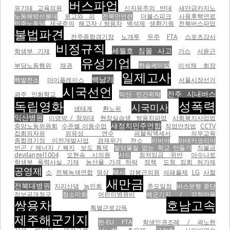
버스파업
유기태 교육의원
신자유주의 반대
새만금카지노
노동해방선봉대
원고와 피
전북민언련
더블스피크
사용후핵연료
민주노동당
제국주의
해고자 / 쌍용차
백석제
생환기원
전북버스파업
불법파견
전주종합경기장
노개투
무주
FTA
스포츠강사
비정규직
세월호 침몰 사고
학생부 기재
가스
서윤근
유성기업
부당노동행위
채권
한솔케미칼
이석채 회장
일제고사
백남기
핵발전소
마이플레이스
서울시장선거
시국선언
전주 시내버스
광주 인화학교
익산 민간위탁
독립영화
성폭력
시국미사
생태계
환노위
익산병원
이명박 / 청와대
현장실습생
쌍용차파업
사회복지사업법
새정치민주연합
중앙노동위원회
수준별 이동수업
직업안정법
CCTV
집회의자유
외유성 연수
퍼블릭액세서
의무교육
종합경기장 이전개발사업
경제위기
전소
리비아
아데카코리아
빈곤 / 에너지 / 복지
보도 통제
발암물질 없는 학교 만들기
직불금
devilangel1004
오현숙 시의원
사드
최저임금 위반
아수나로
학생부 폭력사실 기재
농산물 가격 하락
정책
도청 집회 허가제
공영제
소
전북녹색연합
영상
택시
강봉근의원
석패율제
LG
사찰
새만금
전북대병원
지리산댐
농민회
추모일정
버스운행 중단
정보공개청구
청소미화
어린이병원비
해군기지 / 강정마을
쌍용차
호남고속
특별근로감독
제주해군기지
한-EU FTA
학생인권조례 / 곽노현