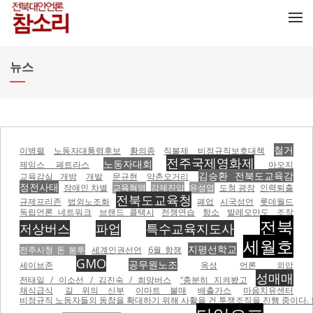
메뉴 건너뛰기
뉴스
철거
이병렬
노동자대통령후보
황의종
직불제
비정규직보호대책
전주국제영화제
노동자대회
제임스 페트라스
아오지
김승환 전북도교육감
교육감실 개방
개발
문규현
약촌오거리
정전사태
장애인 차별
교육혁명
강제진압
유성엽
도청 광장
인력퇴출
전북도교육청
규제프리존
법외노조화
폐업
시국성언
롯데월드
독립언론 네트워크
브랜드 콜택시
전쟁연습
항소
발레오만도
조작
전북
저상버스
파업
특수교육지도사
세월호
지평선학교
전주시청 돈 봉투
세계인권선언
6월 항쟁
GMO
공무원노조
세이브존
옥성
언론 외압
성매매
전태일 / 이소선 / 김진숙 / 희망버스
“충분히 지켜봤고
채식급식
길 위의 신부
이마트 불매
배출가스
마음치유센터
비정규직 노동자들의 동참을 확대하기 위해 사활을 건 투쟁조직을 진행 중이다.