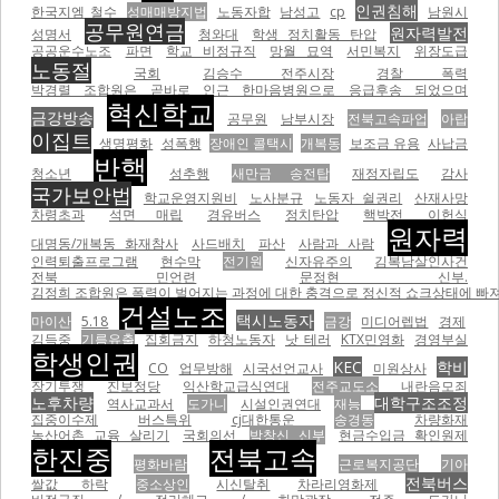
인권침해
한국지엠 철수
성매매방지법
노동자합
남성고
cp
남원시
공무원연금
원자력발전
성명서
청와대
학생 정치활동 탄압
공공운수노조
파면
학교 비정규직
망월 묘역
서민복지
위장도급
노동절
국회
김승수 전주시장
경찰 폭력
박경렬 조합원은 곧바로 인근 한마음병원으로 응급후송 되었으며
혁신학교
금강방송
공무원
남부시장
전북고속파업
아랍
이집트
생명평화
성폭행
장애인 콜택시
개복동
보조금 유용
사납금
반핵
청소년
성추행
새만금 송전탑
재정자립도
감사
국가보안법
학교운영지원비
노사분규
노동자 쉴권리
산재사망
차령초과
석면 매립
경유버스
정치탄압
핵박전
이헌식
원자력
대명동/개복동 화재참사
사드배치
파산
사람과 사람
인력퇴출프로그램
현수막
전기원
신자유주의
김복남살인사건
전북 민언련
문정현 신부.
김정희 조합원은 폭력이 벌어지는 과정에 대한 충격으로 정신적 쇼크상태에 빠져
건설노조
택시노동자
마이산
5.18
금강
미디어렙법
경제
김득중
기름유출
집회금지
하청노동자
낫 테러
KTX민영화
경영부실
학생인권
KEC
학비
CO
업무방해
시국선언교사
미원상사
장기투쟁
진보정당
익산학교급식연대
전주교도소
내란음모죄
노후차량
대학구조조정
역사교과서
도가니
시설인권연대
재능
집중이수제
버스특위
cj대한통운
송경동
차량화재
농산어촌 교육 살리기
국회의선
박창신 신부
현금수입금 확인원제
한진중
전북고속
평화바람
근로복지공단
기아
전북버스
쌀값 하락
중소상인
시신탈취
차라리영화제