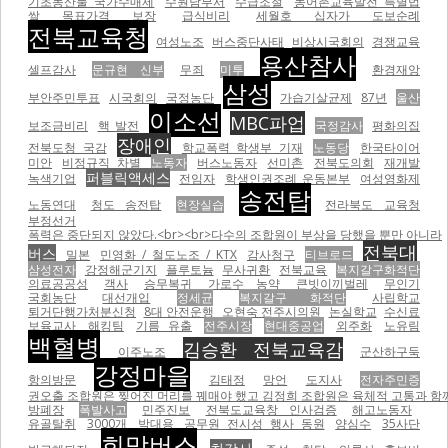
기초농산물 국가수매제
수원남부서
수급조절
농어촌교육발전 특별법
쌀 목표가격 보장
급식비리
세월호 십자가 도보순례
전북교육청
여성노조
버스중단사태
비상시국회의
경쟁교육
용산참사
셀프감사
문규현 신부
무죄
미투
환경재앙
삼성
부안주민투표
시국회의
국정농단
가습기살균제
87년
울산
이소선
MBC파업
보조금비리
핵 발전
국정감사
평화의집
장애인
전북도청 국감
학교폭력 학생부 기재
노동당
한국타이어
미안
비정규직 차별
노동자
버스노동자
선미촌
전북도의회
재개발
퍼블릭액세스
녹색기업
전임자
학생인권조례 운동본부
여성영화제
송전탑
노동연대
청도 송전탑
현장실습
전라북도 교육청
부정선거
폭력은 중단되지 않았다.<br><br>다수의 조합원이 부상을 당했을 뿐만 아니라
전북대
버스
밀본
민영화 / 철도노조 / KTX
감사청구
티브로드
삼성전자
강정해군기지
플루토늄
무사귀환
전북교육
복지갈구화적단
의료공공성
객사
승무복귀
가로수 농약
큰빗이끼벌레
무인기
국회농단
대선개입
정세균
복지갈구 화적단
사립학교
퇴거단행가처분신청
8대 안전운행
오현숙 전주시의원
논실학교
수신료
보육교사
해킹팀
기름 유출
전주시장
현대중공업
외주화
노유림
백혈병
김승환 전북교육감
이주노조
군산하구둑
강정마을
항의방문
김태정
망언
도지사
전자주민증
권오출 조합원은 찢어진 머리를 꿰매야 했고 김정희 조합원은 육체적 고통과 함께
방폐장
폭발사고
민주진보
전북도교육창 인사검증
해고노동자
유골탈취
3000개
박대용
공무원 전시성 행사 동원
양심수
35사단
희망버스