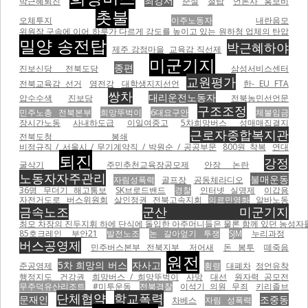
최강서
박근혜퇴진
준설
철탑
언론사 홍보비
촛불
오체투지
이주노동자
내란음모
위원장 구속에 이어 하루가 다르게 강도를 높이고 있는 원하청 업체의 탄압
밀양 송전탑
박근혜하야
제주 강정마을
교육감 직선제
미군기지
종편
진보신당 전북도당
삼성서비스센터
교원평가
전북교육감 선거
영전강
대학생지지선언
한- EU FTA
쌍차
대리운전노동자
압수수색
진보당
전북농민선언문
구조조정
민주노총 전북본부
희망뚜벅이
6대요구안
체불임금
장시간노동
사내하도급
이일여중고
5차희망버스
성매매집결지
근로자종합복지관
전북도청 봉쇄
비정규직 / 서울시 / 무기계약직 / 박원순 / 공공부문
800원 착복
연대
퇴진
강정
굴삭기
주민추천교육장공모제
안장 논란
노동자자주관리
불매운동
자림성폭력
골프장
공동체라디오
36명 무더기 해고통보
SK브로드밴드
경찰
인터넷 실명제
이갑용
자전거도로
버스위원회
살인정권
전북고속지회
의료민영화
알바노동
금속노조
군산 미군기지
최모 차장의 진두지휘 하에 단식에 돌입한 아주머니들은 물론 함께 있던 농성자들을 무자비하게 폭행하면서
85호크레인
부안21
발전노조
논 갈아엎기 투쟁
SJM
누리과정
버스공영제
민주버스본부 전북지부
저어새
돈 봉투
떼죽음
원전
5차 희망의 버스
자사고
준공영제
횡령
대폐차
정언유착
행정지도
건강권
희망버스 / 희망뚜벅이
사망
대선
원자력 공모전
무주덕유산리조트
#미투운동
전북경찰
이석기 의원 무죄
키리졸브
단체협약
학교폭력
문재인
조중동
차베스
자림 성폭력