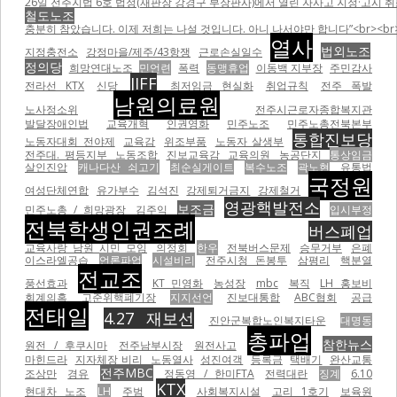
26일 전주지법 6호 법정(재판장 강경구 부장판사)에서 열린 자사고 지정·고시 취
철도노조
충분히 참았습니다. 이제 저희는 나설 것입니다. 아니 나서야만 합니다”<br><br
열사
법외노조
지정충전소
강정마을/제주/43항쟁
근로손실일수
정의당
희망연대노조
민언련
폭력
동맹휴업
이동백 지부장
주민감사
JIFF
전라선 KTX
신당
최저임금 현실화
취업규칙
전주 폭발
남원의료원
노사정소위
전주시근로자종합복지관
발달장애인법
교육개혁
인권영화
민주노조
민주노총전북본부
통합진보당
노동자대회 전야제
교육감
위조부품
노동자 살생부
전주대. 평등지부
노동조합
진보교육감
교육의원
농공단지
통상임금
살인진압
캐나다산 쇠고기
최순실게이트
복수노조
곽노현
유통법
국정원
여성단체연합
유가부수
김석진
강제퇴거금지
강제철거
영광핵발전소
보조금
민주노총 / 희망광장
김주익
입시부정
전북학생인권조례
버스폐업
교육사랑 남원 시민 모임
의정회
한우
전북버스문제
승무거부
은폐
이스라엘공습
언론파업
시설비리
전주시청 돈봉투
삼평리
핵분열
전교조
풍선효과
KT 민영화
농성장
mbc
복직
LH 홍보비
회계의혹
고준위핵폐기장
지지선언
진보대통합
ABC협회
공급
전태일
4.27 재보선
진안군복합노인복지타운
대명동
총파업
참한뉴스
원전 / 후쿠시마
전주남부시장
원전사고
마힌드라
지자체장 비리
노동열사
성진여객
등록금
택배기
완산교통
전주MBC
조상만
경유
정동영 / 한미FTA
전력대란
징계
6.10
KTX
현대차 노조
LH
주범
사회복지시설
고리 1호기
보육원