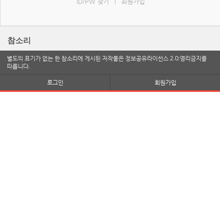
ID/PW 찾기
회원가입
|
참소리
별도의 표기가 없는 한 참소리에 게시된 저작물은 정보공유라이선스 2.0:영리금지를
따릅니다.
로그인
회원가입