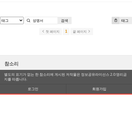
검색
태그
1
첫 페이지
끝 페이지
참소리
별도의 표기가 없는 한 참소리에 게시된 저작물은 정보공유라이선스 2.0:영리금
지를 따릅니다.
로그인
회원가입