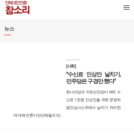
메뉴 건너뛰기
뉴스
[사회]
“수신료 인상안 날치기,
민주당은 구경만 했다”
한나라당과 자유선진당이 KBS 수
신료 1천원 인상안을 국회 문방위
법안심사소위에서 날치기 처리한
데 대해 언론시민단체들의 반...