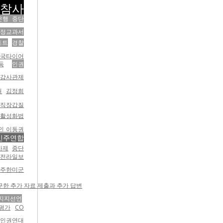
산참사
운행 중단
국정교과서
조트
경찰
한국타이어
둑
인권
감사관제
권
김정희
직장갑질
활성화법
인 이동권
민주연합
가제
중단
·전라일보
주한미군
구한 추가 자료 제출과 추가 답변
지지선언
평가
CO
설인권연대