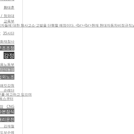
황태훈
/ 청와대
교육부
들에 대한 형사고소·고발을 단행할 예정이다. <br><br>현재 현대자동차비정규직노조는
살
35사단
산화재참사
구조조정
강정
고용노동부
단식농성
법외노조
패킷감청
례단
거부를 예고하고 있으며
동스쿠터
장
CNG
자본잠식
대리운전
/ 김재철
 도보순례