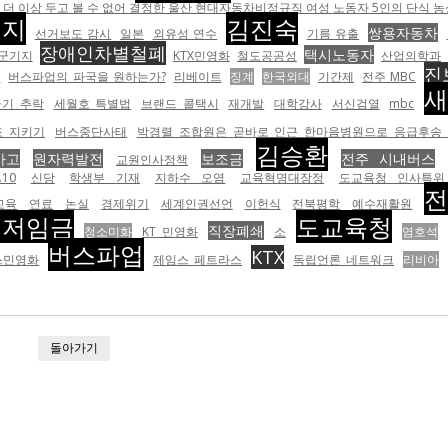
 이상 두고 볼 수 없어 결정한 울산 현대자동차비정규직 여성 노동자 5인의 단식 농성.
기지
김진숙
쌍용자동차
선거보도 감시
일본
외유성 연수
기름 유출
장애인차별철폐
택시노동자
군기지
KTX민영화
철도공공성
산업의학과
진
험
버스파업의 파국을 원하는가?
리베이트
징계
한국외대
기간제
전주 MBC
새
군기 추락
세월호 특별법
브랜드 콜택시
재개발
대학강사
서신검열
mbc
조 지키기
버스중단사태
박경렬 조합원은 곧바로 인근 한마음병원으로 응급후송
김승환
사고
원자력발전
보조금
전주 시내버스
교원인사정책
.10
신당
학생부 기재
지하수 오염
교육혁명대장정
도교육청 인사특위
교육
연료
논실
경제위기
세계인권선언
이헌식
전북평학
예수재활원
최저임금
도교육청
직장폐쇄
청소미화
KT 민영화
소
염호석
버스파업
KTX
스민영화
제임스 페트라스
독립언론 네트워크
리비아
돌아가기