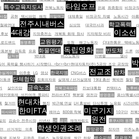
타임오프
특수교육지도사
영
전북노동자
은폐
최종합의
비정규직
 사찰
공현
택시파업
해적
이일여고
대체휴일
비정규직 차별
노동시간
아름
전주시내버스
학교폭력
철폐연대
심상정
대국민사과
4대강
이소선
 후보
지정충전소
개복동 화재 참사
지자체장 비리
교원평가
브로드밴드
동맹휴업
도청
해고노동자
CJ대한통운 택배노
독립영화
화물연대
반도체
운동본부
김득중
유용
하야
드론
살처분
박대용
버스노동자
이병렬 열사
박
 폭력을 행사하기 시작했다. <br><br>현대자동차(주) 5공장 조모 공장장
전교조
쌍차
한국지엠
순실게이트
이주호
LG
영상
CNG버스
삼성전
단체협약
이동권
집회의자유
실명제 / 선거실명제
19대 총선
핵박전
철탑
전
금속노조
거
살인진압
전북고속파업
진보대통합
컨택터스
노후버
애인영화제
성진여객
쫑파티
전라선 KTX
핵분열
영전강
병영캠프
용산/특별사
현대차
통
철거민
행진
박근혜 연설
LH 홍보비
단식투쟁
노유림
시간선택
한미FTA
미군기지
의사파업
에어쇼
800원 착복
10구단
전북
원전
질의
김승수 전주시장
신년사
LH
금강
재정자립도
후쿠시마 원전
4
학생인권조례
희망광장
언 선거개입 의혹
장자연
민주노
백수피해
영광원전
동백 지부장
김완주
차베스
농작물재해
쌀값 하락