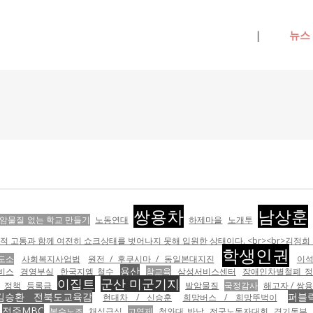
메뉴 건너뛰기
|
뉴스
쌍용차
남상훈
암물질 없는 학교 만들기
노동연대
하제마을
노개투
 고통과 함께 여전히 쇼크상태를 벗어나지 못해 입원한 상태이다. <br><br>김정
학생인권
도소
사회복지사업법
원전 / 후쿠시마 / 동일본대지진
이석
용산
비스
경영부실
한국지엠 철수
참교육
삼성서비스센터
장애인차별철폐 
이집트
군산 미군기지
정책
등록금
발암물질
국정감사
해고자 / 쌍
김승환 전북도교육감
퍼블
현대차 / 신승훈
희망버스 / 희망뚜벅이
전주MBC
복수노조
채식급식
고엽제
청와대 반납
전국노동자대회
경기동부