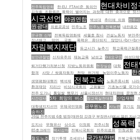
현대차비정
전주독립영화
한-EU FTA비준 동의안
김정희 조합원은 폭력이 벌어지는 과정에 대한 충격으로 정신
시국선언
야권연합
벽성대
추미애 의원
전주시
원광대
의료공공성
민주노조
민주노총 전북본부
내란음모
문규현 신부
전북독립영화제
세월호 참사
건설노동자
부안주
정년해고
망언
국회
폭력은 중단되지 않았다.<br><
자림복지재단
등교시간 늦추기
학교폭력근절종
보안관찰법
신자유주의
재능교육
남성고
6대요구안
여성단체
전태
퇴거단행가처분신청
지방노동위원회
현장실습
대학
한
합격
사망 / 쌍용자동차
천막
허가제
농업이주노동자
전북고속
생명평화대행진
백석제
노동존중사회
나라
환경재앙
지리산
비상시국회의
고용불안
기초농산물 국가수
전주 도가니
통일쌀
핵무기
서울시장선거
현대차판매
문정현 
5차 희망의 버스
산업재해
시간강사
참교육실천대회
공무원노조
대학생지지선언
우체국민영화
사노련
경기도
송하진
26일 전주지법 6호 법정(재판장 강경구 부장판사)에서 열린 자사고
성폭력
도지사
무형유산
상수도
이정희
전주시청
85호크레인
택시감차
전북시국회의
진주의료원
인청공항
가
국가보안법
철도노조
장기투쟁
조세피난
전북교육개