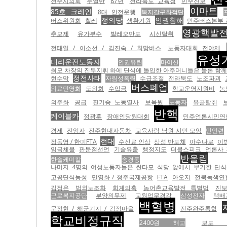
전주시의회
우열반
87년
전라북도 교육청
민주진보
이마트
85호 크레인
8대 안전운행
복지갈구화적단
정의당
인권침해
버스위원회
칠레
생환기원
민주버스본부
영광핵발
추모제
유가부수
발레오만도
시신탈취
전태일 / 이소선 / 김진숙 / 희망버스
노동자대회 전야제
유성
대리운전노동자
인권유린
마이산
최모 차장의 진두지휘 하에 단식에 돌입한 아주머니들은 물론 함께 있던 농성자들을 무
정전사태
현수막
자림성폭력
수급조절
전라북도
노조파괴
버스폐업
의료민영화
도의회
수입금
학교운영지원비
농
외주화
공급
진기승 노동열사
보육원
노동자
유골탈취
반핵
케이블카
정광훈
장애인당원대회
민주언론시민연
경제
전임자
전주현대자동차
교육사랑 남원 시민 모임
민언련
현대
정동영 / 한미FTA
수신료 인상
삼성 반도체
아수나로
이
임금체불
판문점선언
기술유출
행정지도
더블스피크
언론사
반올림
한솔케미칼
송경동
나머지 4명의 여성노동자들은 싼타모 식당 앞에서 무기한 단식농
고공단식농성
민영화 / 청주국제공항
FTA
아오지
전북녹색연
김정은
법외노조화
회계의혹
농어촌교육발전 특별법
진
근로복지공단
부양의무제
교원업무경감
삼성전자
택배
백혈병
문정현 / 해군기지 / 강정마을
전주완주통합
학교비정규직
2400원 해고
보도 