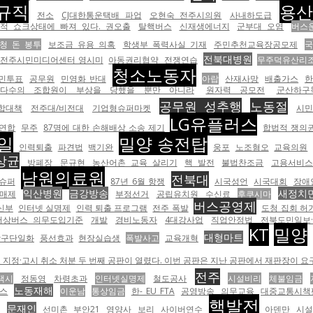
규직
용
전소
CJ대한통운택배 파업
오현숙 전주시의원
사내하도급
적 쇼크상태에 빠져 있다. 권오출
탈핵버스
신재생에너지
군부대 오염
버스
청 돈 봉투
보조금 유용 의혹
학생부 폭력사실 기재
주민추천교육장공모제
전북대병원
전주시민미디어센터 영시미
아동권리협약
전쟁연습
무주덕유산리
청소노동자
민투표
공무원
민영화 반대
아랍
산재사망
배출가스
br>다수의 조합원이 부상을 당했을 뿐만 아니라
원자력 공모전
군산하구
공무원 성추행
노동절
합대책
전주대/비전대
기업형슈퍼마켓
시민
LG유플러스
연합
무주
87명에 대한 손해배상 소송 제기
합법적 쟁의
일
밀양 송전탑
인력퇴출
파견법
백기완
웅포
노조혐오
교육의원
상균
방폐장
문규현
농산어촌 교육 살리기
핵 발전
불법찬조금
고용서비스
남원의료원
전북대
슈퍼
87년 6월 항쟁
시국성언
시국대회
장애
익산병원
금강방송
새정치
매제
부정선거
공립유치원
수신료
후쿠시마
버스공영제
신부
인터넷 실명제
인력 퇴출 프로그램
전주 폭발
도청 집회 허
저상버스 의무도입기준
개발
경비노동자
4대강사업
직업안정법
전북도민일보
KT
밀양
대형마트
창구단일화
풍선효과
현장실습생
폭발사고
교육개혁
 지정·고시 취소 처분 두 번째 공판이 열렸다. 이번 공판은 지난 공판에서 재판장이 요
전주
택시
정동영
차령초과
인터넷실명제
철도공사
시설비리
체불임금
노동재해
스
이운남
통상임금
한- EU FTA
공영방송
의무교육
대중교통시책
핵발전
문재인
혁
선미촌
부안21
영양사
보리
사이버연수
아덴만
시