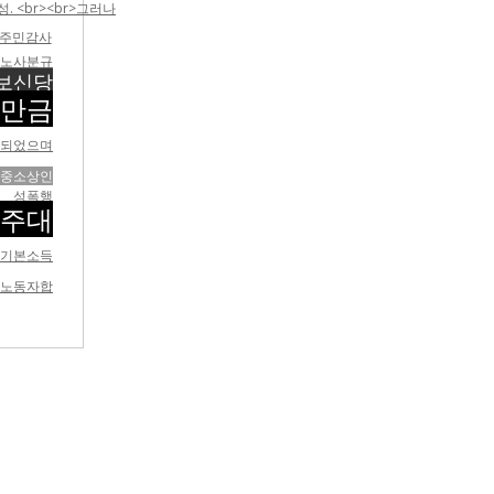
 <br><br>그러나
주민감사
노사분규
보신당
만금
 되었으며
중소상인
성폭행
전주대
기본소득
노동자합