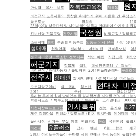
원
전북도교육청
한상렬 목사 체포
개복동
비정규직 노동자들의 동참을 확대하기 위해 사활을 건 투쟁조직
플루토늄
황의종
1
23일(수)경 상급단체 및 시민사회단체들과 연대하여 안기호 위원장 
국정원
진보신당 전북도당
전주시장
비정규직 / 정리해고
소음피해
횡령
수준별 이동수업
안중근 의사 유묵
사망
생태
성매매
협력업체
전라북도 어린이집
전북추모식
약
전국대리운전노동조합 전북지부
석면 매립
직접고용
희망
해군기지
직불제
쌀값
학생인권조례 / 곽노현
비정규직 / 현대자동차 / 불법파견
2011민들레순례단
구조조정 
전주시
장애인
쌀 개방 반대
사회복지시설
여성노조
현대차 비
오토차량구입비
쉴 권리
청소년
2011 군산 평화대행진
우리는 우리의 힘이 남아있는 한 결사항전을 지속할 것”이라고 분노하고
학습지노조 / 특수고용노동자 / 재능교육
코레일테크
3000개
인사특위
4.2
시청자참여프로그램
전농
유기수
제주 강정마을
민영화 / 철도노조 / KTX
정치탄압
메이데이
유
울산시장
선거구
부실 의혹
평화의집
탄소
국민연금
불법
유플러스
비전대
감사
벤젠
6월 항쟁
제
5명의 여성노동자들이 싼타모 식당 앞에서 단식농성에 돌입하