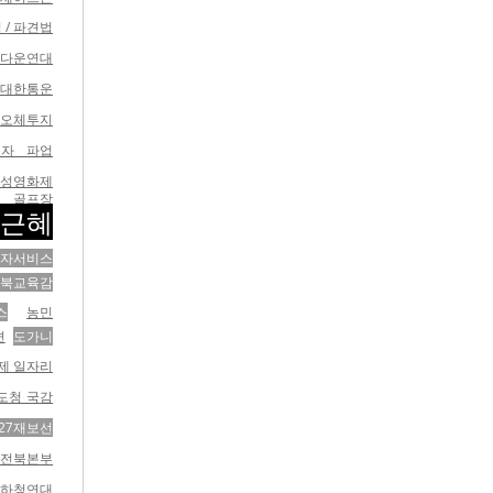
 / 파견법
다운연대
cj대한통운
오체투지
동자 파업
여성영화제
골프장
근혜
자서비스
북교육감
스
농민
면
도가니
제 일자리
도청 국감
.27재보선
총전북본부
원하청연대