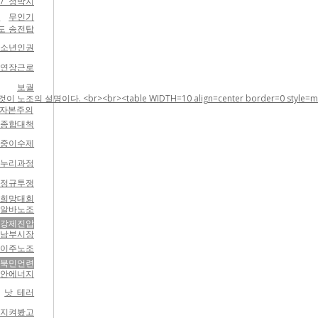
/ 정박지
지
무인기
도 송전탑
소년인권
연장근로
보궐
e WIDTH=10 align=center border=0 style=margin-top:5;margin-
자본주의
 종합대책
집중이수제
누리과정
비정규투쟁
북희망대회
알바노조
강제진압
남부시장
이주노조
북민언련
대안에너지
낫 테러
지켜봤고