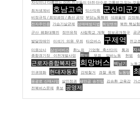
자식이나 다름없는 어린 친구들이 단전·단수로 고통받고 있는 것을 더
호남고속
군산미군
최저생계비
익산악취
비정규직 / 희망광장 / 총선 공약
부당노동행위
석패율제
강정해
전자주민증
가습기살균제
성매매방지법
희망텐트
북한 핵실
군산 평화대행진
정언유착
사립학교 개혁
정보공개청구
공
구제역
발달장애인
이석기 의원 무죄
타요버스
전교
자
미원상사
삼성서비스
환노위
기업형 축산단지
통과
학비
종합경기장 이전개발사업
무죄
알바노동
헌법
6
희망버스
근로자종합복지관
백남기
노동
현대자동차
인권영화
강제철거
경찰 폭력
노동당
용광로 산재사망
살인정권
새만금 송전탑
김승환 교육감
가
공영제
전북버스문제
후보