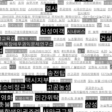
전노조
습지
조작
승무거부
자전거도로
사드
수원남부서
어린이병원비
대명
열사
 원하청 업체의 탄압
스타케미컬
준공영제
시국선언교사
단체교섭
전
총 / 희망광장
입시폐지
비대와 관리자들의 무차별적이고 무자비한 폭력이었다. <br><br>오늘(21일) 
여성성폭력
전북교육
내란음모죄
가로수 농약
노동열사
이주노동자
영어회화
소위
민주노동당
청년유니온
추모일정
지리산댐
한일정보보호협정
SJM
적조
신성여객
시내버스
의
전주시근로자종합복지관
돈 봉투
전북교
건
북교육감
표현의 자유
평화바람
인권조례
노조할권리
학교급식
전북장애우권익문제연구소
건강권
혁명
신승훈
백색테러
비례대표
업
철거
복지갈구 화적단
드레곤레이크CC
복직
#미투운동
원전사고
4.20
리
경유버스
투쟁사업장
청년유니온 / 통합진보당
이스라엘공습
중앙
만 합니다”<br><br>파업 34일차
사드배치
홍수
민주노총 총파업
기 해고통보
박원순/뉴타운/재개발
스포츠강사
국가인권위원회
세월호 십
KEC
 사망
에콰도르
문정현 신부.
파산
현대차 / 불법파견
오현숙 시의원
송전탑
대한통운택배파업
망월 묘역
친수법
선고공판
차라리영화제
다기능
택시지부
급식연대
경찰폭력
2주기
언론파업
무사귀환
끊는 쇳물 산재사
청소비정규직
고공농성
공공운수노조
울산 현대자동차비정규직 5공장 100여명 노동자들에게 가해진 원하청 업체의 압박이다. <br><br><table
민영화
민간위탁
지평선학교
전주시청 돈봉투
전북본부
현대중
촛불
삼성
만도
원전반대
위장도급
부당해고
노동기본권
논실학
북학생인권조례
새만금교통