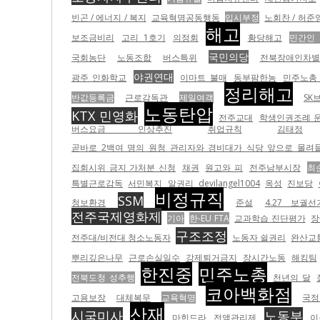
빈곤 / 에너지 / 복지
교육혁명공동행동
입시부정
노회찬 / 허준
해고
보조금비리
고리 1호기
의정회
황당해고
민간인
국민의당
국회농단
노동조합
버스특위
전북장애인차별
야권연대
광주 인화학교
이마트 불매
동부팜한농
민주노총
정리해고
반값등록금
근로감독관
제일여객
SK
노동탄압
KTX 민영화
전주교대
학생인권조례 
버스요금 인상추진
취업규칙
김태정
곧바로 2백여 명의 원청 관리자와 경비대가 식당 앞으로 몰려들어
집회시위 금지 가처분 신청
채권
원고와 피
전주남부시장
최
특별근로감독
서민복지
알권리
devilangel1004
옥성
진보당
비정규직
SSM
청보환경
준설
4.27 보궐선
전주국제영화제
기아
한-EU FTA
교과학습 진단평가
장
구조조정
전주대/비전대 청소노동자
노동자 쉴권리
완산교
뿌리깊은나무
근로손실일수
강제퇴거금지
장시간노동
해킹팀
한진중
민주노총
전북도청 성추행
천년의 달
코아백화점
고용보장
대체복무
교육혁명
국정
산재
시국미사
노동부
마힌드라
전액관리제
이