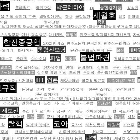
자력
박근혜하야
종합경기장
롯데월드
국민모임
cp
김석진
세월호
을 진행 중이다. 한편
발달장애인법
객사
국정농단
STX
이명박 
종편
18명을 형사고발
납치연행 및 오늘의 폭력만행에 대해 현대자동차(주) 정몽구 회장을 비롯한 최고 책임자
 / 희망광장
대선
항의방문
대선개입
국정화
민주노총 임원직선제 결선투표
자
한진중공업
계
5차희망버스
민주노동자 전국회의
전주상공회의소
군
통합진보당
대학
촌오거리
화재참사
진안군복합노인복지타운
울산
불법파견
파업
연대노조
추대위
압수수색
미공군
전라북도교육청
월드컵
마이플레이스
신자유주의 반대
군비확대
삼평리
군산 공항
/ 쌍용차 / 정리해고
상수도 요금 인상
조상만
우체국
축산업선진화방안
한우
JIFF
언론
민주노총 / 선거방침
재량사업비
학교 비정규직
논 갈아엎기 투쟁
정규직
농산물 가격 하락
성매매집결지
전북버스파업
인성인권부
축산업허가제
민들레 순
 있다. <br><br>노조는 오는 28일(월) ‘불법파견 정규직화 쟁취’를 위한 잔업 
경쟁교육
민중총궐기
노선
지리산 케이블카
주범
직권면직
전동휠체어/전
7 재보선
론스타 / 모피아 / 금융비리
계급
장애인성폭력
쌀 목표가격 보
통법
안장 논란
재능
체벌
군산
안녕들하십니까
고준위핵폐기장
현병철
사찰
탈핵
코아
최강서
사찰
밀양 희망버스
굴삭기
하청노동자
사업주
국주의
전라북도문화예술지부
하루인권영화제
현대차 노조
MBC 
탄핵
려 했으나
7대자연경관
공무원 전시성 행사 동원
한중fta
세월호 십자가