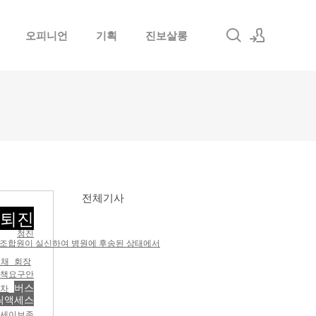
오피니언
기획
진보살롱
로그인
회원가입
전체기사
퇴진
청진
희 조합원이 실신하여 병원에 후송된 상태에서
채 회장
정책요구안
버스
용차
릭액세스
세이브존