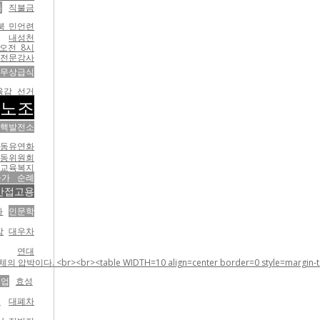
동
직불금
북 민언련
내성천
오전 8시
전문강사
무상급식
육감 선거
설노조
핵발전소
노동유연화
노동위원회
교육복지
자가 순례
간접고용
화
인문학
망
대우차
연대
 WIDTH=10 align=center border=0 style=margin-top:5;margin-rig
공업
효성
교
대폐차