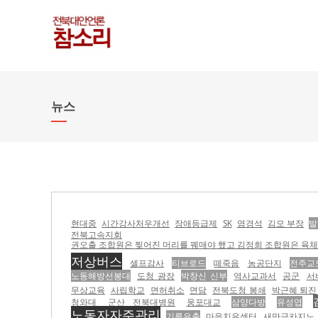
뉴스
현대중
시간강사처우개선
장애등급제
SK
염경석
김모 부장
발
전북고속지회
권오출 조합원은 찢어진 머리를 꿰매야 했고 김정희 조합원은 육체적
저상버스
셀프감사
티브로드
떼죽음
농공단지
전주교
노동해방선봉대
도청 광장
박창신 신부
역사교과서
공군
서
무상교육
사립학교
면허취소
면담
전북도청 봉쇄
박근혜 퇴진
청와대
군산 전북대병원
웅포대교
삼양다방
유성엽
노동자자주관리
기름유출
마음치유센터
새만금카지노