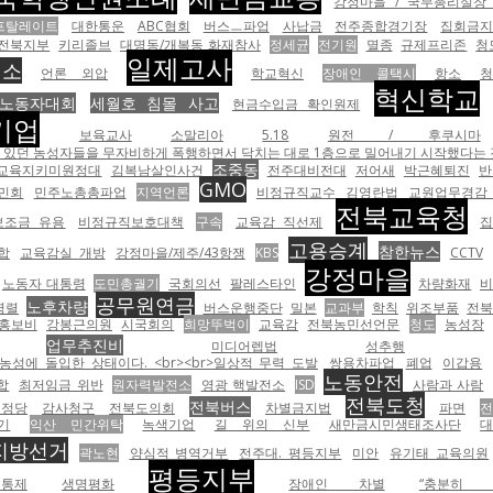
강정마을 / 국무총리실장 
프탈레이트
대한통운
ABC협회
버스ㅡ파업
사납금
전주종합경기장
집회금
 전북지부
키리졸브
대명동/개복동 화재참사
정세균
전기원
멸종
규제프리존
청
일제고사
전소
언론 외압
학교혁신
장애인 콜택시
항소
청
혁신학교
노동자대회
세월호 침몰 사고
현금수입금 확인원제
기업
보육교사
소말리아
5.18
원전 / 후쿠시마
자비하게 폭행하면서 닥치는 대로 1층으로 밀어내기 시작했다는 것이 노조의 설명이다. <br><br><tabl
조중동
교육지키미원정대
김복남살인사건
전주대비전대
저어새
박근혜퇴진
반
GMO
민회
민주노총총파업
지역언론
비정규직교수
김영란법
교원업무경감
전북교육청
보조금 유용
비정규직보호대책
구속
교육감 직선제
고용승계
참한뉴스
합
교육감실 개방
강정마을/제주/43항쟁
KBS
CCTV
강정마을
노동자 대통령
도민총궐기
국회의선
팔레스타인
차량화재
공무원연금
노후차량
병렬
버스운행중단
밀본
교과부
학칙
위조부품
전
 홍보비
강봉근의원
시국회의
희망뚜벅이
교육감
전북농민선언문
청도
농성장
업무추진비
미디어렙법
성추행
성에 돌입한 상태이다. <br><br>일상적 무력 도발
쌍용차파업
폐업
이갑용
노동안전
합
최저임금 위반
원자력발전소
영광 핵발전소
ISD
사람과 사람
전북도청
전북버스
보정당
감사청구
전북도의회
차별금지법
파면
전
기
익산 민간위탁
녹색기업
길 위의 신부
새만금시민생태조사단
지방선거
곽노현
양심적 병역거부
전주대. 평등지부
미안
유기태 교육의원
평등지부
통제
생명평화
장애인 차별
“충분히 