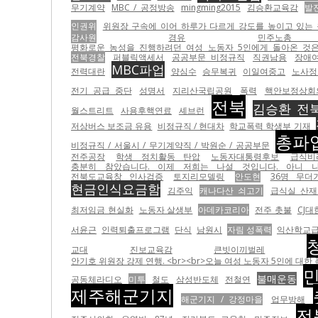
무기계약
MBC / 공정방송
mingming2015
김승환교육감
발
인권위
위원장 구속에 이어 하루가 다르게 강도를 높이고 있는
감사원
경유
민주노
평화로운 농성을 진행하려던 여성 노동자 5인에게 돌아온 것은 경
전북경찰
퍼블릭액세서
공공부문 비정규직
직권남용
장애
MBC파업
전력대란
양심수
승무복귀
이일여중고
노사정
전기 공급 중단
성명서
지리산국립공원
폭력
핵안보정상회
전북
김승환 전
월스트리트
사용후핵연료
셰브런
저상버스 보조금 유용
비정규직 / 현대차
학교폭력 학생부 기재
총파
비정규직 / 서울시 / 무기계약직 / 박원순 / 공공부문
전주공장
학생 정치활동 탄압
노동자대통령후보
급식비
충분히 참았습니다. 이제 저희는 나설 것입니다. 아니 나서야
전북도교육창 인사검증
토지리모델링
안도현
36명 무더
현금인식요금함
김주익
캐나다산 쇠고기
급식실 산재
최저임금 현실화
노동자 살생부
아데카코리아
전주 촛불
CJ
서윤근
인력퇴출프로그램
단식
남원시
자림 성폭력
익산학교
교대
진보교육감
큰빗이끼벌레
안기호 위원장 강제 연행. <br><br>오늘 여성 노동자 5인에 대한 폭력 이전에 
불매운동
공동체라디오
미투
철도
삼성반도체
전철연
제주해군기지
해군기지 / 강정마을
업무방해
전