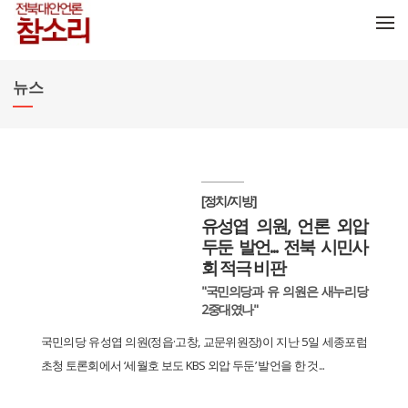
메뉴 건너뛰기
뉴스
[정치/지방]
유성엽 의원, 언론 외압
두둔 발언... 전북 시민사
회 적극 비판
"국민의당과 유 의원은 새누리당
2중대였나"
국민의당 유성엽 의원(정읍·고창, 교문위원장)이 지난 5일 세종포럼
초청 토론회에서 ‘세월호 보도 KBS 외압 두둔’ 발언을 한 것...