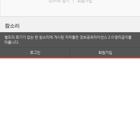
ID/PW 찾기
회원가입
|
참소리
별도의 표기가 없는 한 참소리에 게시된 저작물은 정보공유라이선스 2.0:영리금지를
따릅니다.
로그인
회원가입