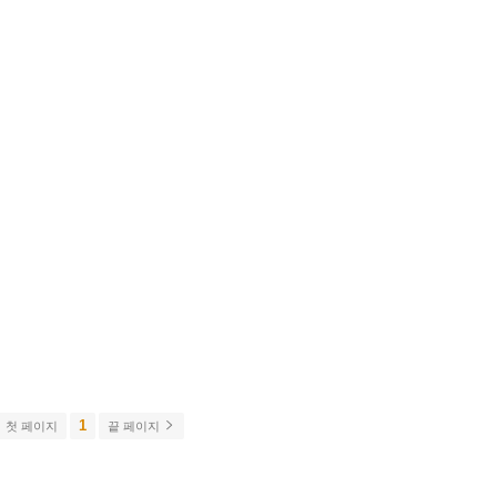
1
첫 페이지
끝 페이지