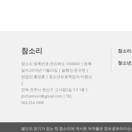
참소리
참소리
청소년
참소리 등록번호:전라북도 아00047 | 등록
일자:2010년11월23일 | 발행인:문규현 |
편집인:홍정훈 | 청소년보호책임자:이원식
|
전북 전주시 완산구 고사평2길 7-3 1층 |
jbchamsori@gmail.com | TEL.
063.254.1968
별도의 표기가 없는 한 참소리에 게시된 저작물은 정보공유라이선스 