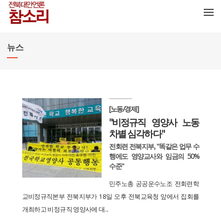
메뉴 건너뛰기
뉴스
[노동/경제]
"비정규직 영양사 노동
차별 심각하다"
전회련 전북지부, "똑같은 업무 수
행에도 영양교사와 임금의 50%
수준"
민주노총 공공운수노조 전회련학
교비정규직본부 전북지부가 18일 오후 전북교육청 앞에서 집회를
개최하고 비정규직 영양사에 대...