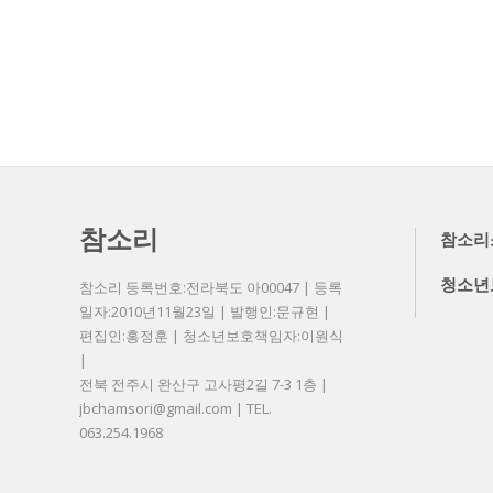
참소리
참소리
청소년
참소리 등록번호:전라북도 아00047 | 등록
일자:2010년11월23일 | 발행인:문규현 |
편집인:홍정훈 | 청소년보호책임자:이원식
|
전북 전주시 완산구 고사평2길 7-3 1층 |
jbchamsori@gmail.com | TEL.
063.254.1968