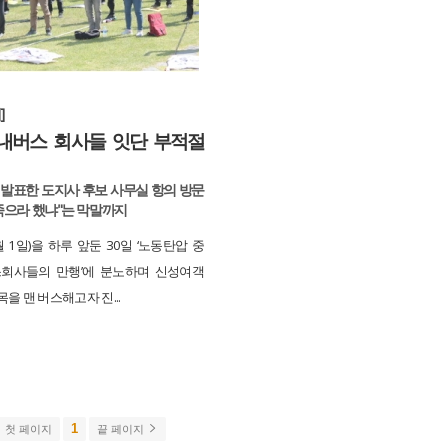
]
내버스 회사들 잇단 부적절
 발표한 도지사 후보 사무실 항의 방문
 죽으라 했냐"는 막말까지
 1일)을 하루 앞둔 30일 ‘노동탄압 중
버스회사들의 만행’에 분노하며 신성여객
을 맨 버스해고자 진...
1
첫 페이지
끝 페이지