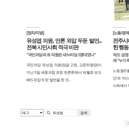
[정치/지방]
[노동/경제
유성엽 의원, 언론 외압 두둔 발언...
전주시
전북 시민사회 적극 비판
한 행동
"국민의당과 유 의원은 새누리당 2중대였나"
애도 성명
에 "누가
국민의당 유성엽 의원(정읍·고창, 교문위원장)이
노동절(5월
지난 5일 세종포럼 초청 토론회에서 ‘세월호 보도
단’과 ‘
KBS 외압 두둔’ 발언을 한 것...
사옥에서 목
검색