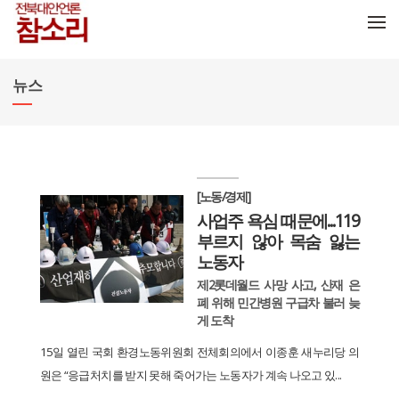
메뉴 건너뛰기
뉴스
[노동/경제]
사업주 욕심 때문에...119
부르지 않아 목숨 잃는
노동자
제2롯데월드 사망 사고, 산재 은
폐 위해 민간병원 구급차 불러 늦
게 도착
15일 열린 국회 환경노동위원회 전체회의에서 이종훈 새누리당 의
원은 “응급처치를 받지 못해 죽어가는 노동자가 계속 나오고 있...