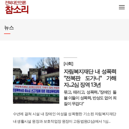
메뉴 건너뛰기
뉴스
[사회]
자림복지재단 내 성폭력
"전북판 도가니" 가해
자...2심 징역 13년
묶고, 때리고, 성폭력..."장애인 돌
볼 이들이 성폭력, 반성도 없어 죄
질이 무겁다"
수년에 걸쳐 시설 내 장애인 여성을 성폭행한 기소된 자림복지재단
내 생활시설 원장과 보호작업장 원장이 고등법원(2심)에서 1심...