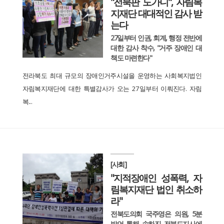
"전북판 도가니", 자림복
지재단 대대적인 감사 받
는다
27일부터 인권, 회계, 행정 전반에
대한 감사 착수, "거주 장애인 대
책도 마련한다"
전라북도 최대 규모의 장애인거주시설을 운영하는 사회복지법인
자림복지재단에 대한 특별감사가 오는 27일부터 이뤄진다. 자림
복...
[사회]
"지적장애인 성폭력, 자
림복지재단 법인 취소하
라"
전북도의회 국주영은 의원, 5분
발언 통해 송하진 전북도지사에