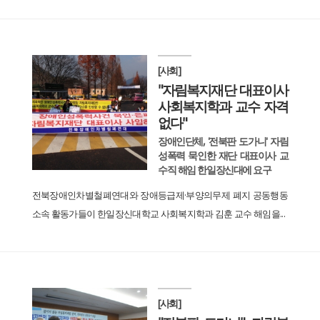
[사회]
"자림복지재단 대표이사
사회복지학과 교수 자격
없다"
장애인단체, '전북판 도가니' 자림
성폭력 묵인한 재단 대표이사 교
수직 해임 한일장신대에 요구
전북장애인차별철폐연대와 장애등급제·부양의무제 폐지 공동행동
소속 활동가들이 한일장신대학교 사회복지학과 김훈 교수 해임을...
[사회]