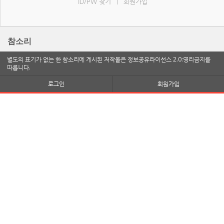
ID/PW 찾기
회원가입
|
참소리
별도의 표기가 없는 한 참소리에 게시된 저작물은 정보공유라이선스 2.0:영리금지를
따릅니다.
로그인
회원가입